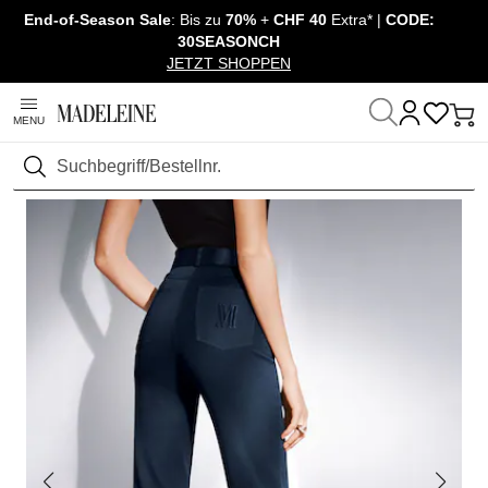
End-of-Season Sale
: Bis zu
70%
+
CHF 40
Extra* |
CODE:
Navigation überspringen, direkt zum Inhalt
30SEASONCH
JETZT SHOPPEN
MENU
Startseite
Mode
Hosen
Jeans
Suchen