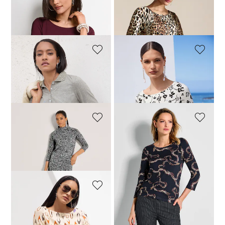
MADELEINE
MADELEINE
Shirt mit U-Boot-Ausschnitt
Shirt mit Leo-Print und 3/4-Arm
119,00 CHF
159,00 CHF
+2 Farben
MADELEINE
MADELEINE
Poloshirt mit verziertem Kragen
Shirt mit Fantasy-Print und Strass
169,00 CHF
169,00 CHF
MADELEINE
MADELEINE
Gemustertes Sweatshirt mit Stehkragen
Viskose-Shirt mit Schlangenprint
219,00 CHF
159,00 CHF
MADELEINE
Stretchshirt mit Schuhprint
119,00 CHF