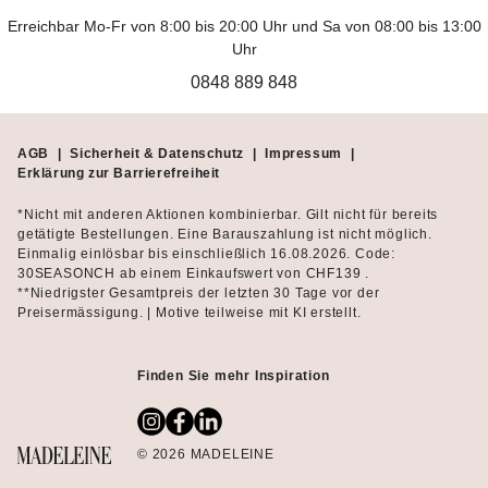
Röcken
und
Hosen
, um zu testen, wie Sie den Look variieren
Erreichbar Mo-Fr von 8:00 bis 20:00 Uhr und Sa von 08:00 bis 13:00
können.
Uhr
0848 889 848
Das 3/4-Arm-Shirt für Damen: die schönsten
Materialien
AGB
|
Sicherheit & Datenschutz
|
Impressum
|
Bei MADELEINE Mode finden Sie Shirts mit 3/4-Arm aus ganz
Erklärung zur Barrierefreiheit
unterschiedlichen Materialien. An heissen Tagen trägt sich ein
Shirt aus reiner Baumwolle sehr angenehm. Das Material ist
*Nicht mit anderen Aktionen kombinierbar. Gilt nicht für bereits
natürlich, antiallergen und lässt Ihre Haut atmen. Je nach
getätigte Bestellungen. Eine Barauszahlung ist nicht möglich.
Veredelung und Verarbeitung ist das Baumwollshirt knitterarm
Einmalig einlösbar bis einschließlich 16.08.2026. Code:
30SEASONCH ab einem Einkaufswert von CHF139 .
oder verfügt über einen edlen Glanz. Viskose und Lyocell sind
**Niedrigster Gesamtpreis der letzten 30 Tage vor der
Fasern, die in einem chemischen Prozess aus Zellstoff
Preisermässigung. | Motive teilweise mit KI erstellt.
hergestellt werden. Sehr angenehm ist, dass Sie ein 3/4-Arm-
Shirt aus einer dieser innovativen Fasern lange tragen können,
ohne dass es knittert oder an den Ellenbogen ausbeult. Ein
Finden Sie mehr Inspiration
weiterer Vorteil ist, dass die Materialien schnell trocknen. T-
Shirts mit 3/4-Arm, die aus elastischen Materialien gefertigt sind,
überzeugen mit einer hervorragenden Passform, die auch nach
© 2026 MADELEINE
der Wäsche erhalten bleibt. Eine Besonderheit ist die elastische
Spitze, welche in einem aufwändigen Verfahren hergestellt wird