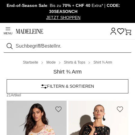
End-of-Season Sale
: Bis zu
70%
+
CHF 40
Extra* |
CODE:
Navigation überspringen, direkt zum Inhalt
30SEASONCH
JETZT SHOPPEN
MENU
Suchen
Startseite
Mode
Shirts & Tops
Shirt ¾ Arm
Shirt ¾ Arm
FILTERN & SORTIEREN
21
Artikel
MADELEINE
MADELEINE
Kurzarm-Shirt mit Sommerprint
Stretchshirt mit Schuhprint
139,00 CHF
119,00 CHF