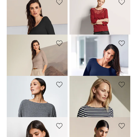
MADELEINE
MADELEINE
Shirt mit U-Boot-Ausschnitt
Rundhals-Shirt mit Spitze
119,00 CHF
49,00 CHF
159,00 CHF
+2 Farben
MADELEINE
MADELEINE
Shirt mit U-Boot-Ausschnitt
Shirt mit U-Boot-Ausschnitt
119,00 CHF
119,00 CHF
+2 Farben
+2 Farben
MADELEINE
MADELEINE
Shirt mit Fledermaus-Ärmeln
Ringelshirt mit 3/4-Ärmeln
99,00 CHF
179,00 CHF
139,00 CHF