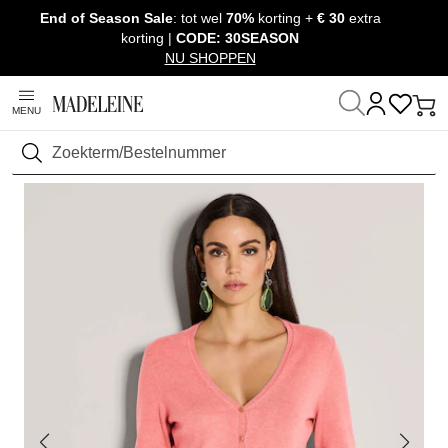
End of Season Sale
: tot wel
70%
korting +
€ 30
extra
Navigatie overslaan, direct naar content
korting |
CODE: 30SEASON
NU SHOPPEN
MENU
Thuis
Kleding
Truien & Tricot
Vesten
Zoeken