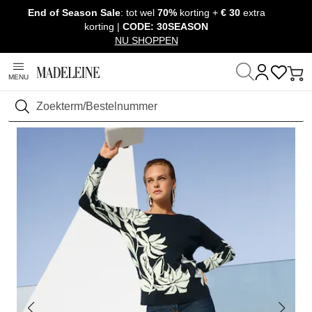
End of Season Sale
: tot wel
70%
korting +
€ 30
extra
Navigatie overslaan, direct naar content
korting |
CODE: 30SEASON
NU SHOPPEN
MENU
Thuis
Kleding
Truien & Tricot
Truien met lange mouwen
Zoeken