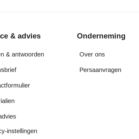
ice & advies
Onderneming
en & antwoorden
Over ons
sbrief
Persaanvragen
ctformulier
ialien
advies
cy-instellingen