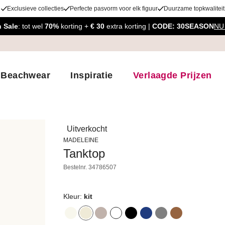
Exclusieve collecties
Perfecte pasvorm voor elk figuur
Duurzame topkwaliteit
 Sale
: tot wel
70%
korting +
€ 30
extra korting |
CODE: 30SEASON
NU
Beachwear
Inspiratie
Verlaagde Prijzen
Uitverkocht
MADELEINE
Tanktop
Bestelnr.
34786507
Kleur:
kit