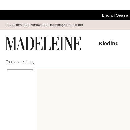
Navigatie overslaan, direct naar content
End of Season
Direct bestellen
Nieuwsbrief aanvragen
Passvorm
Kleding
Thuis
Kleding