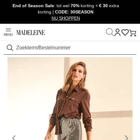
End of Season Sale
: tot wel
70%
korting +
€ 30
extra
Navigatie overslaan, direct naar content
korting |
CODE: 30SEASON
NU SHOPPEN
MENU
Thuis
Kleding
Rokken
Korte rokken
Zoeken