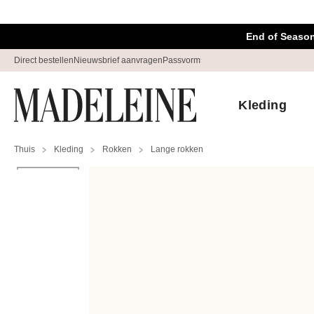
Navigatie overslaan, direct naar content
End of Season
Direct bestellen
Nieuwsbrief aanvragen
Passvorm
Kleding
Thuis
Kleding
Rokken
Lange rokken