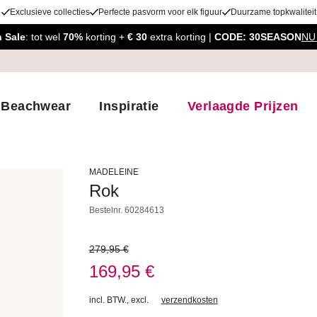
Exclusieve collecties
Perfecte pasvorm voor elk figuur
Duurzame topkwaliteit
 Sale
: tot wel
70%
korting +
€ 30
extra korting |
CODE: 30SEASON
NU
Beachwear
Inspiratie
Verlaagde Prijzen
MADELEINE
Rok
Bestelnr.
60284613
279,95 €
169,95 €
incl. BTW.
,
excl.
verzendkosten