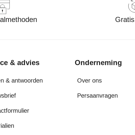
aalmethoden
Gratis
ice & advies
Onderneming
en & antwoorden
Over ons
sbrief
Persaanvragen
ctformulier
ialien