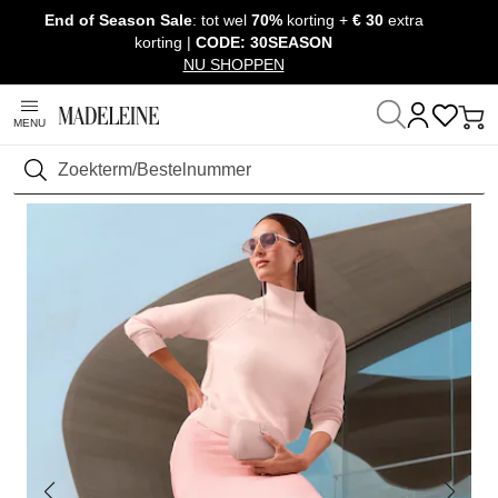
End of Season Sale
: tot wel
70%
korting +
€ 30
extra
Navigatie overslaan, direct naar content
korting |
CODE: 30SEASON
NU SHOPPEN
MENU
Thuis
Kleding
Zoeken