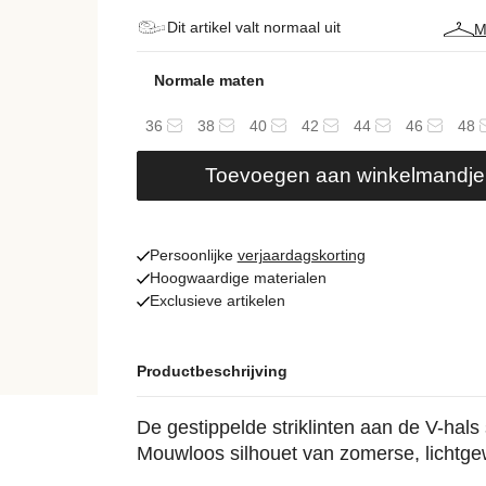
Dit artikel valt normaal uit
M
Normale maten
36
38
40
42
44
46
48
Toevoegen aan winkelmandje
Persoonlijke
verjaardagskorting
Hoogwaardige materialen
Exclusieve artikelen
Productbeschrijving
De gestippelde striklinten aan de V-hals s
Mouwloos silhouet van zomerse, lichtgew