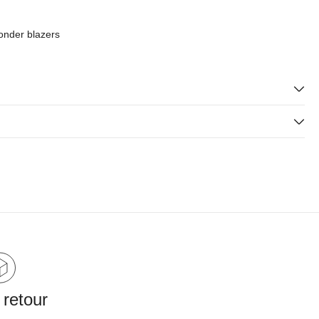
onder blazers
 retour