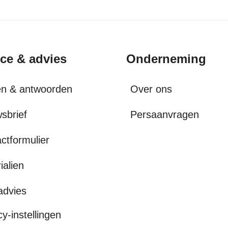
ice & advies
Onderneming
en & antwoorden
Over ons
sbrief
Persaanvragen
ctformulier
ialien
advies
cy-instellingen