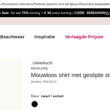
Exclusieve collecties
Perfecte pasvorm voor elk figuur
Duurzame topkwaliteit
 Sale
: tot wel
70%
korting +
€ 30
extra korting |
CODE: 30SEASON
NU
Beachwear
Inspiratie
Verlaagde Prijzen
Uitverkocht
MADELEINE
Mouwloos shirt met gestipte st
Bestelnr.
60426511
Kleur:
zwart / wolwit