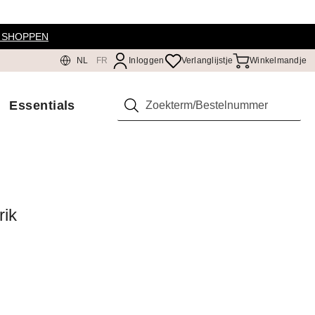
 SHOPPEN
NL
FR
Inloggen
Verlanglijstje
Winkelmandje
Essentials
Zoeken
rik