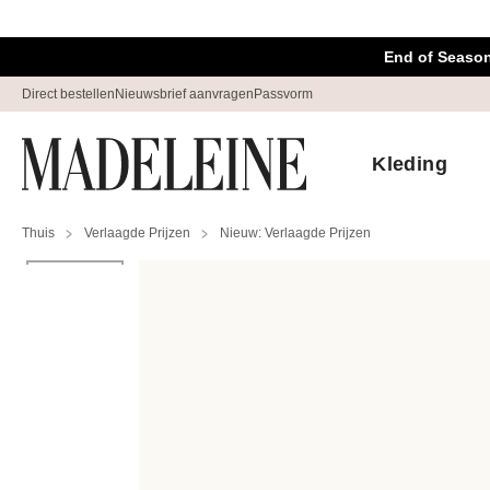
Navigatie overslaan, direct naar content
End of Season
Direct bestellen
Nieuwsbrief aanvragen
Passvorm
Kleding
Thuis
Verlaagde Prijzen
Nieuw: Verlaagde Prijzen