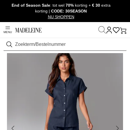
End of Season Sale
: tot wel
70%
korting +
€ 30
extra
Navigatie overslaan, direct naar content
korting |
CODE: 30SEASON
NU SHOPPEN
MENU
Thuis
Kleding
Broeken
Bermudas
Zoeken