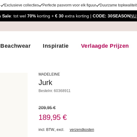
Exclusieve collecties
Perfecte pasvorm voor elk figuur
Duurzame topkwaliteit
 Sale
: tot wel
70%
korting +
€ 30
extra korting |
CODE: 30SEASON
NU
Beachwear
Inspiratie
Verlaagde Prijzen
MADELEINE
Jurk
Bestelnr.
60368911
209,95 €
189,95 €
incl. BTW.
,
excl.
verzendkosten