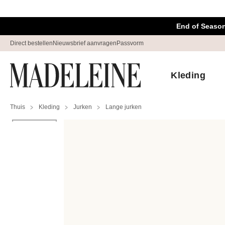
Navigatie overslaan, direct naar content
End of Season
Direct bestellen
Nieuwsbrief aanvragen
Passvorm
Kleding
Thuis
Kleding
Jurken
Lange jurken