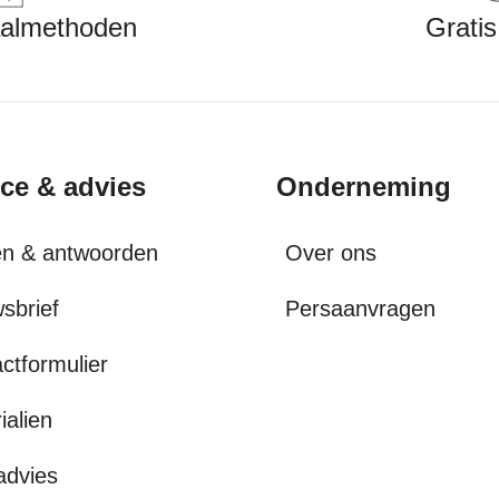
aalmethoden
Gratis
ice & advies
Onderneming
en & antwoorden
Over ons
sbrief
Persaanvragen
ctformulier
ialien
advies