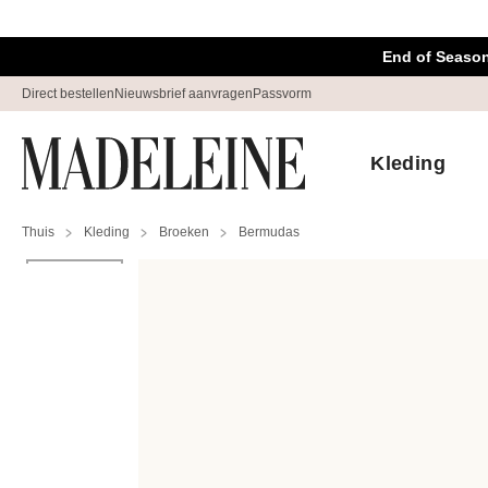
Navigatie overslaan, direct naar content
End of Season
Direct bestellen
Nieuwsbrief aanvragen
Passvorm
Kleding
Thuis
Kleding
Broeken
Bermudas