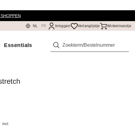
 SHOPPEN
NL
FR
Inloggen
Verlanglijstje
Winkelmandje
Essentials
Zoeken
tretch
|
incl.