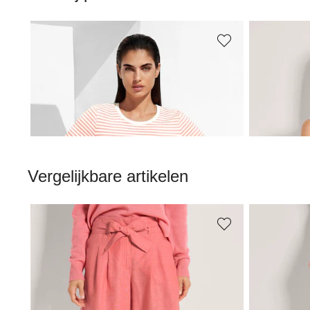
MADELEINE
MADELEI
Gestreept shirt met klassieke horizontale strepen
Basic top m
49,95 €
49,95 €
Vergelijkbare artikelen
MADELEINE
MADELEI
Bermuda. Zuiver linnen
94,95 €
89,95 €
+2 Kleuren