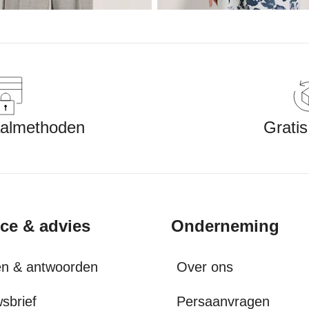
aalmethoden
Gratis
ice & advies
Onderneming
en & antwoorden
Over ons
sbrief
Persaanvragen