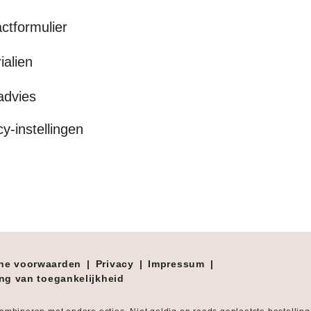
ctformulier
ialien
advies
cy-instellingen
ne voorwaarden
|
Privacy
|
Impressum
|
ing van toegankelijkheid