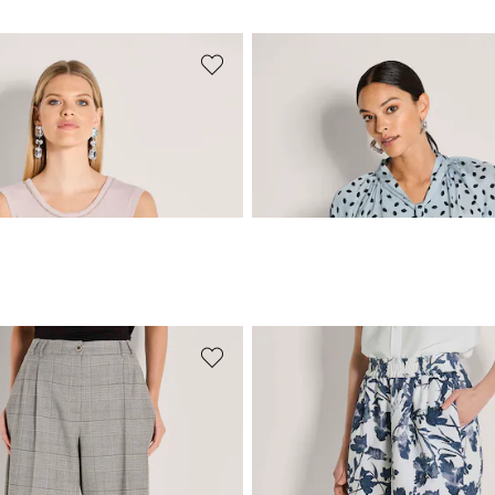
NE
MADELEINE
et strassdetails
139,95 €
+1 Kleuren
NE
MADELEINE
Bermuda met glencheck en persvouwen
Linnen bermuda met bloem
119,95 €