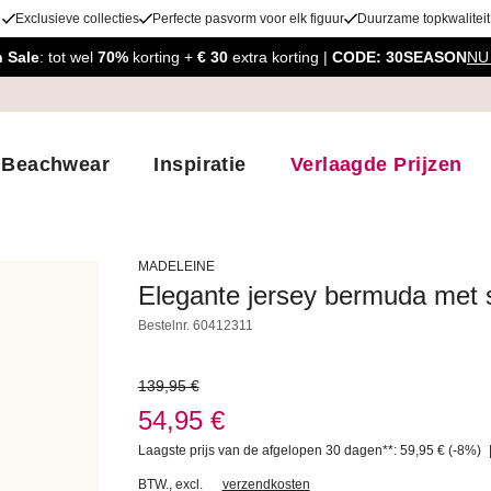
Exclusieve collecties
Perfecte pasvorm voor elk figuur
Duurzame topkwaliteit
 Sale
: tot wel
70%
korting +
€ 30
extra korting |
CODE: 30SEASON
NU
Beachwear
Inspiratie
Verlaagde Prijzen
MADELEINE
Elegante jersey bermuda met s
Bestelnr.
60412311
139,95 €
54,95 €
Laagste prijs van de afgelopen 30 dagen**: 59,95 €
(-8%)
BTW.
,
excl.
verzendkosten