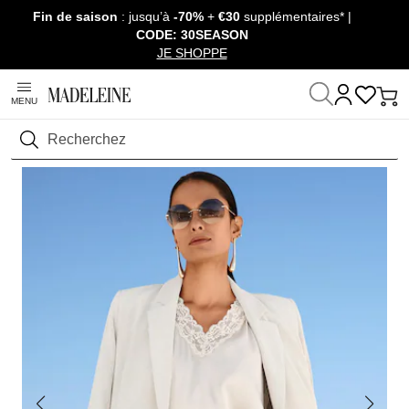
Fin de saison
: jusqu’à
-70%
+
€30
supplémentaires* |
Passer la navigation, aller au contenu
CODE: 30SEASON
JE SHOPPE
MENU
Maison
Prêt-à-Porter
T-shirts & Tops
Tops
Rechercher