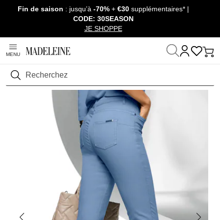
Fin de saison
: jusqu’à
-70%
+
€30
supplémentaires* |
Passer la navigation, aller au contenu
CODE: 30SEASON
JE SHOPPE
MENU
Maison
Prêt-à-Porter
Pantalons
Jeans
Rechercher