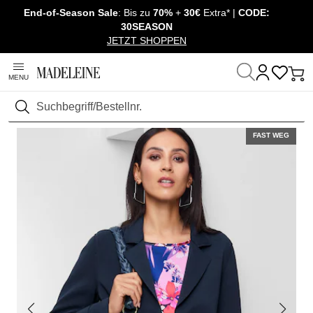
End-of-Season Sale
: Bis zu
70%
+
30€
Extra* |
CODE:
Überspringe Navigation, direkt zum Content
30SEASON
JETZT SHOPPEN
MENU
Startseite
Mode
Jacken & Mäntel
Jacken
Suchen
FAST WEG