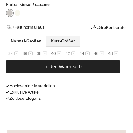
Farbe:
kiesel / caramel
Fällt normal aus
Größenberater
Normal-Größen
Kurz-Größen
34
36
38
40
42
44
46
48
In den Warenkorb
Hochwertige Materialien
Exklusive Artikel
Zeitlose Eleganz