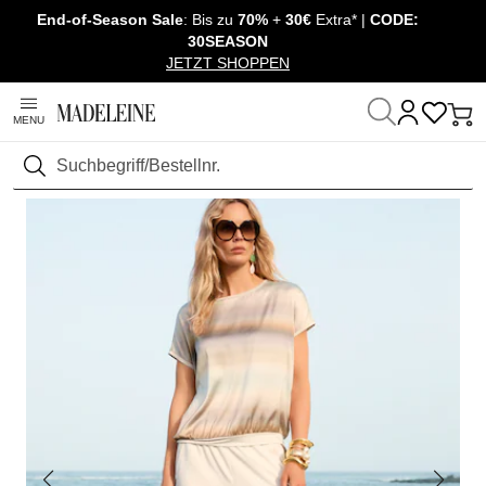
End-of-Season Sale
: Bis zu
70%
+
30€
Extra* |
CODE:
Überspringe Navigation, direkt zum Content
30SEASON
JETZT SHOPPEN
MENU
Startseite
Mode
Hosen
Schlupfhosen & Joggpants
Suchen