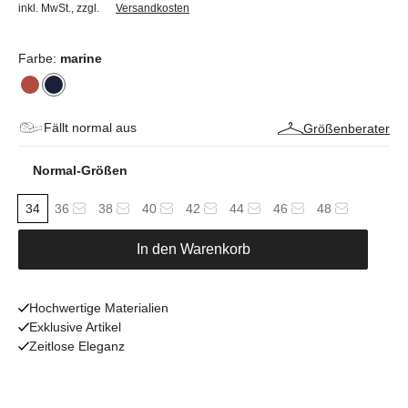
inkl. MwSt.
,
zzgl.
Versandkosten
Farbe:
marine
Fällt normal aus
Größenberater
Normal-Größen
34
36
38
40
42
44
46
48
In den Warenkorb
Hochwertige Materialien
Exklusive Artikel
Zeitlose Eleganz