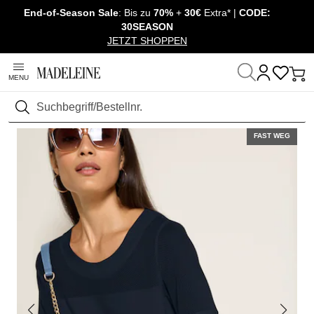
End-of-Season Sale
: Bis zu
70%
+
30€
Extra* |
CODE:
Überspringe Navigation, direkt zum Content
30SEASON
JETZT SHOPPEN
MENU
Startseite
Mode
Shirts & Tops
Shirt kurzarm
Suchen
FAST WEG