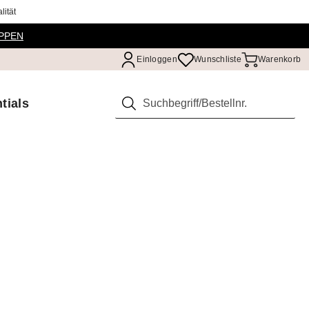
ität
PPEN
Einloggen
Wunschliste
Warenkorb
tials
Suchen