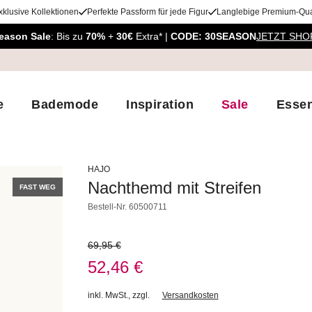
xklusive Kollektionen
Perfekte Passform für jede Figur
Langlebige Premium-Qual
eason Sale
: Bis zu
70%
+
30€
Extra* |
CODE: 30SEASON
JETZT SHO
e
Bademode
Inspiration
Sale
Essen
HAJO
Nachthemd mit Streifen
FAST WEG
Bestell-Nr.
60500711
69,95 €
52,46 €
inkl. MwSt.
,
zzgl.
Versandkosten