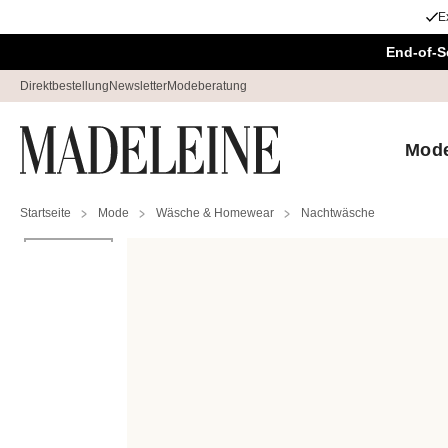
E
Überspringe Navigation, direkt zum Content
End-of-S
Direktbestellung
Newsletter
Modeberatung
Mod
Startseite
Mode
Wäsche & Homewear
Nachtwäsche