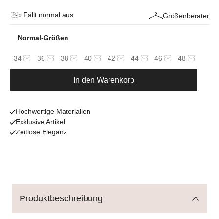
Fällt normal aus
Größenberater
Normal-Größen
34
36
38
40
42
44
46
48
In den Warenkorb
Hochwertige Materialien
Exklusive Artikel
Zeitlose Eleganz
Produktbeschreibung