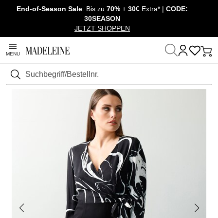
End-of-Season Sale
: Bis zu
70%
+
30€
Extra* |
CODE:
Überspringe Navigation, direkt zum Content
30SEASON
JETZT SHOPPEN
MENU
Startseite
Sale
Outlet
Kleider
Suchen