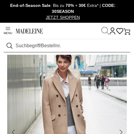
End-of-Season Sale
: Bis zu
70%
+
30€
Extra* |
CODE:
Überspringe Navigation, direkt zum Content
30SEASON
JETZT SHOPPEN
MENU
Startseite
Sale
Outlet
Hosen
Suchen