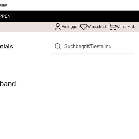
ität
PPEN
Einloggen
Wunschliste
Warenkorb
tials
Suchen
eband