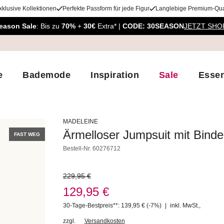
xklusive Kollektionen
Perfekte Passform für jede Figur
Langlebige Premium-Qual
eason Sale
: Bis zu
70%
+
30€
Extra* |
CODE: 30SEASON
JETZT SHO
e
Bademode
Inspiration
Sale
Essen
MADELEINE
Ärmelloser Jumpsuit mit Bind
FAST WEG
Bestell-Nr.
60276712
229,95 €
129,95 €
30-Tage-Bestpreis**: 139,95 €
(-7%)
|
inkl. MwSt.
,
zzgl.
Versandkosten