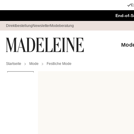
E
Überspringe Navigation, direkt zum Content
End-of-S
Direktbestellung
Newsletter
Modeberatung
Mod
Startseite
Mode
Festliche Mode