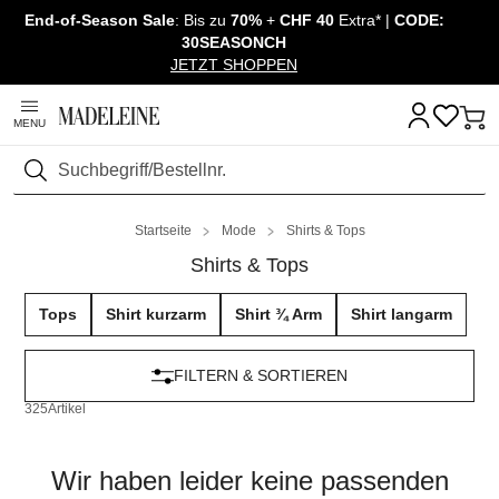
End-of-Season Sale
: Bis zu
70%
+
CHF 40
Extra* |
CODE:
Navigation überspringen, direkt zum Inhalt
30SEASONCH
JETZT SHOPPEN
MENU
Suchen
Startseite
Mode
Shirts & Tops
Shirts & Tops
Tops
Shirt kurzarm
Shirt ¾ Arm
Shirt langarm
FILTERN & SORTIEREN
325
Artikel
Wir haben leider keine passenden