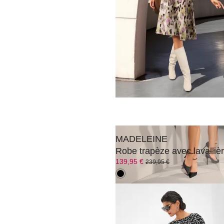
MADELEINE
Robe à paillettes
229,95 €
289,95 €
MADELEINE
Robe trapèze avec lavalliè
139,95 €
239,95 €