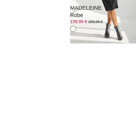
MADELEINE
Robe
139,95 €
209,95 €