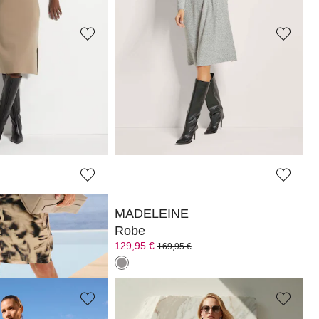
MADELEINE
Robe
99,95 €
189,95 €
 jours**: 139,95 €
(-7%)
MADELEINE
e
Robe
129,95 €
169,95 €