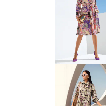
119,95 €
189,95 €
MADELEINE
Robe
69,95 €
179,95 €
Meilleur prix sous 30 jours**: 104,95 €
MADELEINE
Robe
129,95 €
169,95 €