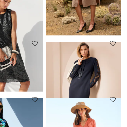
MADELEINE
Robe
99,95 €
239,95 €
 jours**: 169,95 €
(-11%)
Meilleur prix sous 30 jours**: 149,95 €
(-33%)
MADELEINE
à imprimé intégral
Robe-chemise
149,95 €
229,95 €
 jours**: 155,97 €
(-10%)
Meilleur prix sous 30 jours**: 179,95 €
(-16%)
MADELEINE
Robe à paillettes