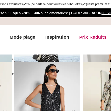
ctions exclusives
Coupe parfaite pour toutes les silhouettes
Qualité premium et
aison
: jusqu’à
-70%
+
30€
supplémentaires* |
CODE: 30SEASON
JE S
Mode plage
Inspiration
Prix Reduits
Robes courtes
es
78
produits
oloris
Tailles