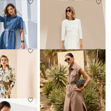
MADELEINE
Robe
109,95 €
209,95 €
 jours**: 99,95 €
(-30%)
Meilleur prix sous 30 jours**: 169,95 €
(-35%)
MADELEINE
Robe en lin avec détails en dentelle
169,95 €
279,95 €
Meilleur prix sous 30 jours**: 199,95 €
(-15%)