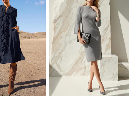
MADELEINE
Robe en maille
279,95 €