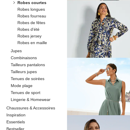
Robes courtes
Robes longues
Robes fourreau
MADELEINE
Robes de fêtes
Robes d'été
139,95 €
279,95 €
Robes jersey
Robes en maille
Meilleur prix sous 30 jours**: 239,95 €
Jupes
Combinaisons
Tailleurs pantalons
Tailleurs jupes
MADELEINE
Tenues de soirées
Robe
Mode plage
119,95 €
199,95 €
Tenues de sport
Lingerie & Homewear
Meilleur prix sous 30 jours**: 129,95 €
(
Chaussures & Accessoires
Inspiration
Essentiels
Bestseller