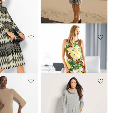
MADELEINE
Robe
149,95 €
229,95 €
MADELEINE
Robe coupe droite à motif graphique
149,47 €
229,95 €
MADELEINE
Robe en maille
229,95 €