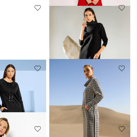
MADELEINE
Robe en lin avec détails en dentelle
239,95 €
279,95 €
MADELEINE
Robe fourreau avec encolure bateau et manches courtes
229,95 €