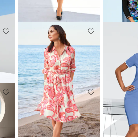
119,95 €
149,95 €
199,95 €
239,95 €
Meilleur prix sous 30 jours**: 139,95 €
(-14%)
MADELEINE
MADELEINE
Robe
Robe
149,95 €
169,95 €
239,95 €
209,95 €
(-33%)
Meilleur prix sous 30 jours**: 169,95 €
(-11%)
MADELEINE
MADELEINE
Robe droite avec manches plissées
Robe
169,95 €
104,95 €
239,95 €
199,95 €