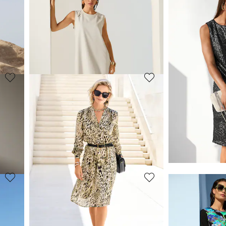
MADELEINE
MADELEINE
Robe
Robe en jean
89,95 €
149,95 €
169,95 €
229,95 €
Meilleur prix sous 30 jours**: 169,95 €
(-47%)
Meilleur prix sous 30
MADELEINE
MADELEINE
Robe
Robe chemise 
104,95 €
139,95 €
199,95 €
239,95 €
10%)
Meilleur prix sous 30
MADELEINE
MADELEINE
Robe fourreau sans manches en tissu texturé
Robe
Robe