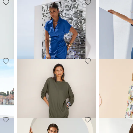
MADELEINE
MADELEINE
Robe à imprimé floral avec petit col montant
Robe à pois avec ceinture à nouer
Robe
109,95 €
69,95 €
209,95 €
149,95 €
(-41%)
Meilleur prix sous 30 jours**: 139,95 €
(-21%)
Meilleur prix sous 30
MADELEINE
MADELEINE
Robe
Robe
89,95 €
149,95 €
209,95 €
249,95 €
-7%)
Meilleur prix sous 30 jours**: 119,95 €
(-25%)