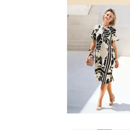
MADELEINE
Robe
139,95 €
229,95 €
MADELEINE
Robe en maille
279,95 €