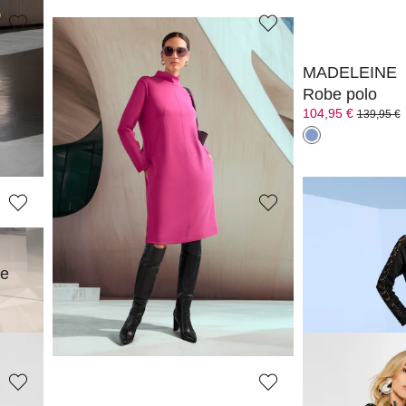
MADELEINE
MADELEINE
Robe-chemise
Robe polo
129,95 €
104,95 €
199,95 €
139,95 €
Meilleur prix sous 30 jours**: 139,95 €
(-7%)
MADELEINE
MADELEINE
re
Robe
Robe
179,95 €
119,95 €
239,95 €
199,95 €
Meilleur prix sous 30 jours**: 239,95 €
(-25%)