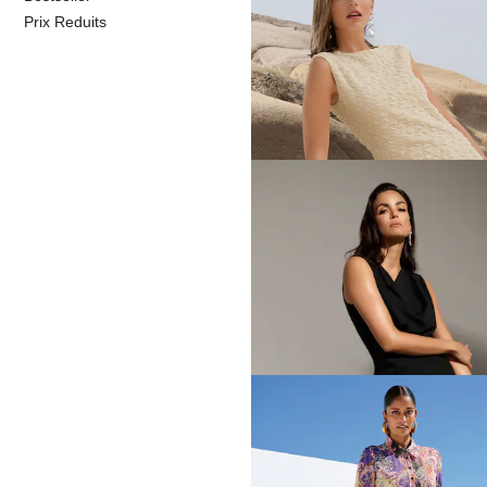
MADELEINE
Prix Reduits
Robe
139,95 €
239,95 €
MADELEINE
Robe
89,95 €
139,95 €
Meilleur prix sous 30 jours**: 99,95 €
(-
MADELEINE