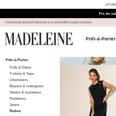
Colle
Passer la navigation, aller au contenu
Fin de s
Commande directe
S’abonner à la newsletter
Coupes et tailles
Prêt-à-Porter
Prêt-à-Porter
Maison
Prêt-à-Porter
Robes
Pulls & Gilets
Robes court
T-shirts & Tops
Chemisiers
Blazers & redingotes
Vestes & manteaux
Trier Par
Promos
C
Pantalons
Jeans
Robes