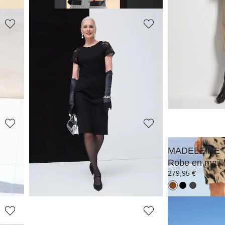
MADELEINE
MADELEINE
Robe
Robe
169,95 €
129,95 €
229,95 €
209,95 €
Meilleur prix sous 30
MADELEINE
MADELEINE
Robe
Robe en maill
199,95 €
279,95 €