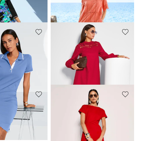
169,95 €
279,95 €
MADELEINE
Robe
149,95 €
199,95 €
MADELEINE
Robe. Pur coton
189,95 €
239,95 €