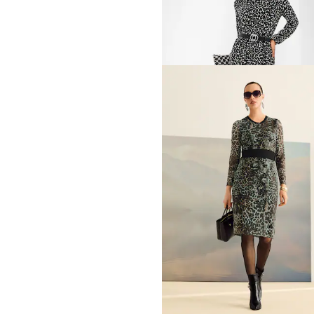
MADELEINE
Robe droite à col montant
229,95 €
MADELEINE
129,95 €
239,95 €
MADELEINE
Robe à imprimé léopard
155,97 €
239,95 €