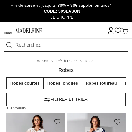
Fin de saison
: jusqu’à
-70%
+
30€
supplémentaires* |
Passer la navigation, aller au contenu
CODE: 30SEASON
JE SHOPPE
MENU
Rechercher
Maison
Prêt-à-Porter
Robes
Robes
Robes courtes
Robes longues
Robes fourreau
Rob
FILTRER ET TRIER
161
produits