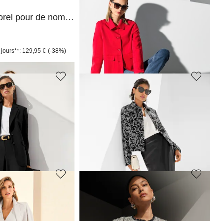
MADELEINE
Blazer intemporel pour de nombreux looks
Veste en jacquard à motif léopard avec col montant
389,95 €
 jours**: 129,95 €
(-38%)
MADELEINE
Blazer
169,95 €
349,95 €
 jours**: 229,95 €
(-39%)
Meilleur prix sous 30 jours**: 199,95 €
(-15%)
MADELEINE
Blazer court à coupe boxy