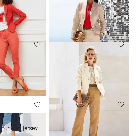
MADELEINE
Blazer coupe courte en jersey avec parties structurées très tendance
Blazer
149,95 €
239,95 €
 jours**: 129,95 €
(-7%)
MADELEINE
Veste
99,95 €
189,95 €
 jours**: 389,95 €
(-38%)
Meilleur prix sous 30 jours**: 139,95 €
(-28%)
MADELEINE
Blazer coupe courte en jersey avec parties structurées très tendance
Blazer
79,95 €
279,95 €