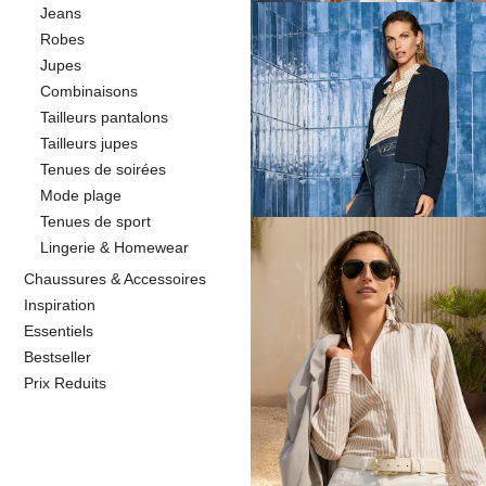
Jeans
Robes
Jupes
MADELEINE
Combinaisons
Blazer court à coupe boxy
129,95 €
Tailleurs pantalons
229,95 €
+1 Coloris
Tailleurs jupes
Tenues de soirées
Meilleur prix sous 30 jours**: 209,95 €
Mode plage
Tenues de sport
Lingerie & Homewear
Chaussures & Accessoires
MADELEINE
Inspiration
Blazer
Essentiels
129,95 €
279,95 €
Bestseller
Prix Reduits
Meilleur prix sous 30 jours**: 179,95 €