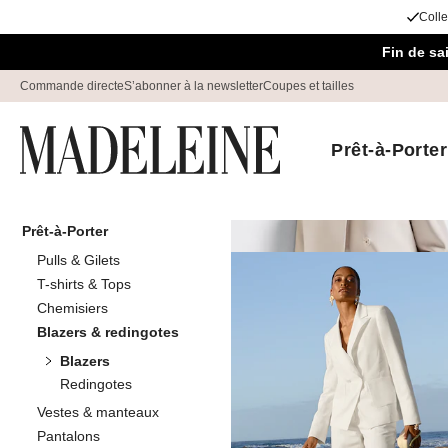
Colle
Passer la navigation, aller au contenu
Fin de s
Commande directe
S’abonner à la newsletter
Coupes et tailles
Prêt-à-Porter
Prêt-à-Porter
Maison
Prêt-à-Porter
Blazers &
Pulls & Gilets
Blazers
T-shirts & Tops
245
produits
Chemisiers
Blazers & redingotes
Blazers
Trier Par
Promos
C
Redingotes
Vestes & manteaux
Pantalons