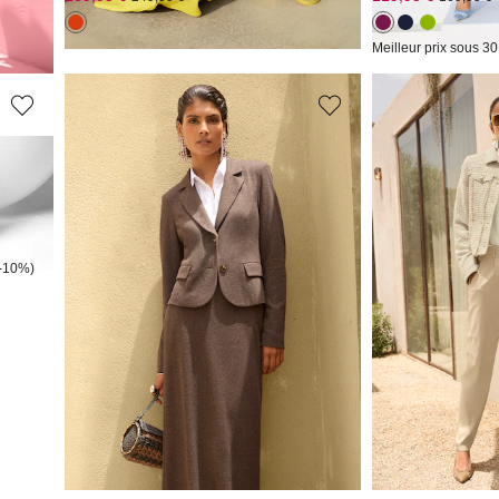
Meilleur prix sous 30
MADELEINE
MADELEINE
Blazer court intemporel au toucher doux
Veste
199,95 €
149,95 €
339,95 €
279,95 €
(-10%)
Meilleur prix sous 30 jours**: 249,95 €
(-20%)
Meilleur prix sous 30
1
2
3
4
5