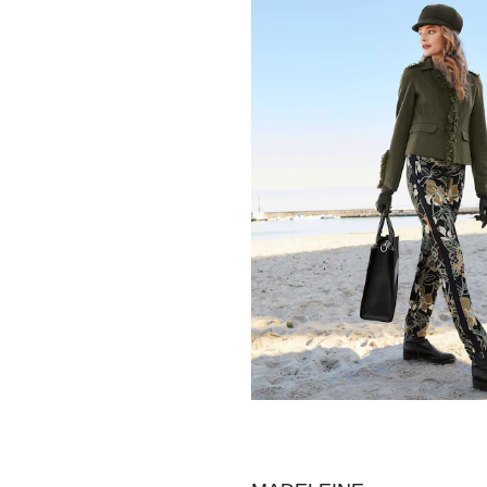
MADELEINE
Blazer
119,95 €
279,95 €
Meilleur prix sous 30 jours**: 169,95 €
MADELEINE
Blazer
129,95 €
279,95 €
Meilleur prix sous 30 jours**: 229,95 €