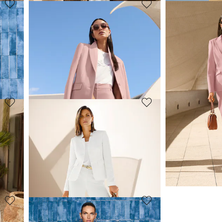
MADELEINE
MADELEINE
Blazer long en jersey
Blazer
119,95 €
119,95 €
239,95 €
229,95 €
+1 Coloris
Meilleur prix sous 30
(-38%)
Meilleur prix sous 30 jours**: 229,95 €
(-47%)
MADELEINE
MADELEINE
Blazer à paillettes
Blazer
239,95 €
114,95 €
249,95 €
299,95 €
(-27%)
Meilleur prix sous 30