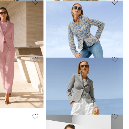
MADELEINE
Blazer
119,95 €
319,95 €
 jours**: 229,95 €
(-47%)
Meilleur prix sous 30 jours**: 309,95 €
(-61%)
MADELEINE
Blazer
169,95 €
309,95 €
 jours**: 179,95 €
(-36%)
Meilleur prix sous 30 jours**: 279,95 €
(-39%)