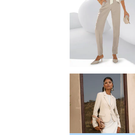
Meilleur prix sous 30 jours**: 209,95 €
MADELEINE
Blazer
139,95 €
239,95 €
Meilleur prix sous 30 jours**: 229,95 €
MADELEINE
Blazer
64,95 €
239,95 €
Meilleur prix sous 30 jours**: 99,95 €
(-