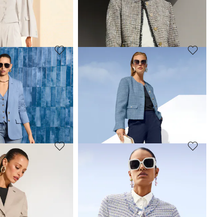
129,95 €
229,95 €
+1 Coloris
 jours**: 179,95 €
(-33%)
Meilleur prix sous 30 jours**: 209,95 €
(-38%)
MADELEINE
Blazer
179,95 €
299,95 €
oloris
Meilleur prix sous 30 jours**: 299,95 €
(-40%)
MADELEINE
Blazer
79,95 €
279,95 €