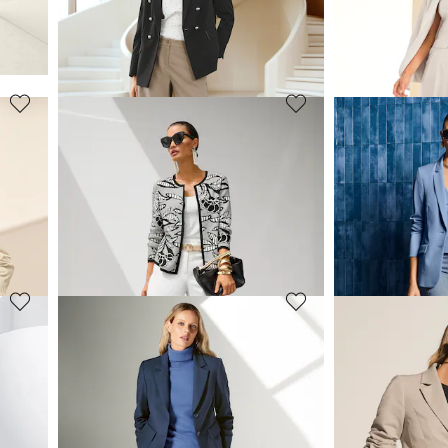
149,95 €
119,95 €
299,95 €
229,95 €
(-28%)
Meilleur prix sous 30 jours**: 179,95 €
(-16%)
Meilleur prix sous 30
MADELEINE
MADELEINE
Blazer en jersey à motif nid d'abeille
Blazer droit
119,95 €
239,95 €
209,95 €
279,95 €
+2 C
(-33%)
Meilleur prix sous 30 jours**: 139,95 €
(-14%)
MADELEINE
MADELEINE
Blazer
Blazer
189,95 €
149,95 €
319,95 €
299,95 €