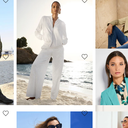
MADELEINE
MADELEINE
Blazer
Blazer long cl
119,95 €
119,95 €
299,95 €
299,95 €
(-29%)
Meilleur prix sous 30 jours**: 139,95 €
(-14%)
Meilleur prix sous 30
MADELEINE
MADELEINE
Blazer
Blazer d’été a
209,95 €
89,95 €
389,95 €
299,95 €
(-43%)
Meilleur prix sous 30