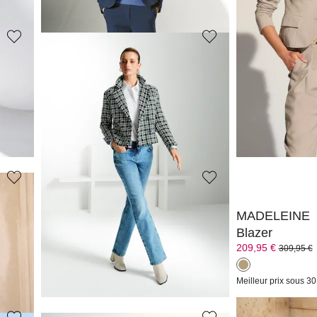
(-45%)
Meilleur prix sous 30 jours**: 199,95 €
(-5%)
Meilleur prix sous 30
MADELEINE
MADELEINE
Blazer en maille à imprimé jacquard et zip
Blazer long en
179,95 €
169,95 €
239,95 €
+1 C
(-39%)
Meilleur prix sous 30
MADELEINE
MADELEINE
Blazer
Blazer
139,95 €
209,95 €
229,95 €
309,95 €
35%)
Meilleur prix sous 30