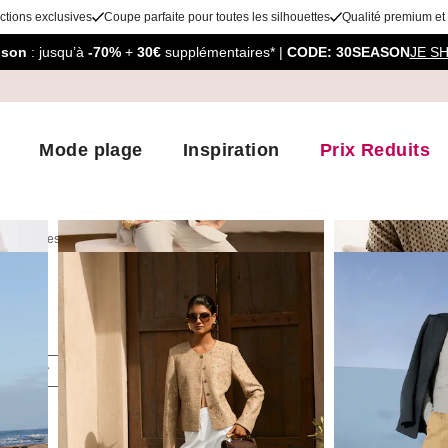
ctions exclusives
Coupe parfaite pour toutes les silhouettes
Qualité premium et
aison
: jusqu’à
-70%
+
30€
supplémentaires* |
CODE: 30SEASON
JE S
Mode plage
Inspiration
Prix Reduits
 redingotes
Blazers
oloris
Tailles