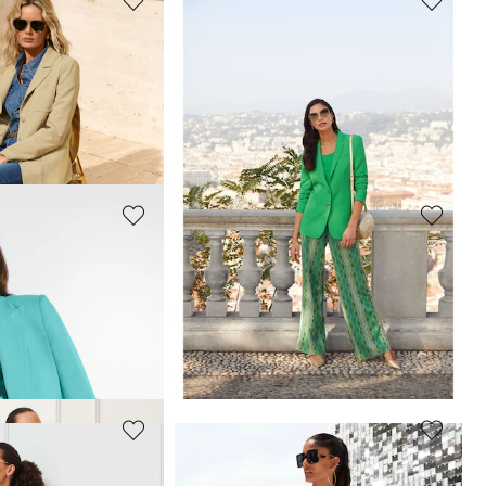
MADELEINE
assique
Blazer
64,95 €
239,95 €
 jours**: 189,95 €
(-36%)
Meilleur prix sous 30 jours**: 109,95 €
(-41%)
MADELEINE
vec lin
Blazer
149,95 €
239,95 €
 jours**: 119,95 €
(-25%)