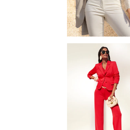
MADELEINE
Blazer
99,95 €
209,95 €
Meilleur prix sous 30 jours**: 199,95 €
MADELEINE
Blazer
189,95 €
319,95 €
Meilleur prix sous 30 jours**: 239,95 €
MADELEINE
Blazer