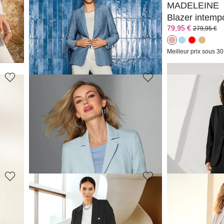
MADELEINE
MADELEINE
Blazer long avec col à revers
79,95 €
79,95 €
279,95 €
279,95 €
(-50%)
Meilleur prix sous 30 jours**: 139,95 €
(-42%)
Meilleur prix sous 30
MADELEINE
MADELEINE
Blazer
Blazer
139,95 €
139,95 €
239,95 €
239,95 €
(-20%)
Meilleur prix sous 30 jours**: 189,95 €
(-26%)
Meilleur prix sous 30
MADELEINE
MADELEINE
Blazer
Blazer