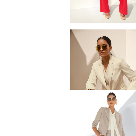
199,95 €
349,95 €
Meilleur prix sous 30 jours**: 279,95 €
MADELEINE
Blazer
119,95 €
229,95 €
Meilleur prix sous 30 jours**: 179,95 €
MADELEINE
Blazer avec fil brillant
114,95 €
299,95 €