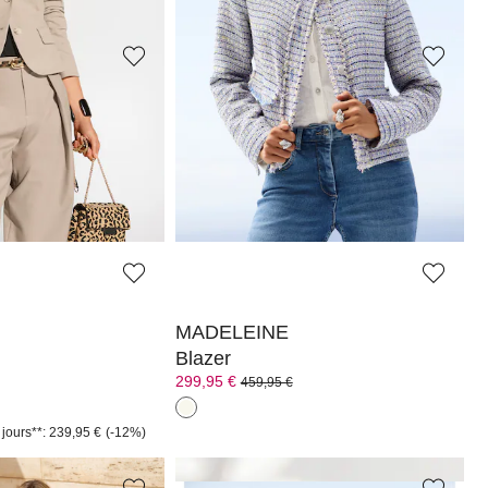
 jours**: 209,95 €
(-28%)
Meilleur prix sous 30 jours**: 179,95 €
(-55%)
MADELEINE
 jersey
Blazer court en tweed
109,95 €
299,95 €
oloris
+2 Coloris
 jours**: 229,95 €
(-26%)
Meilleur prix sous 30 jours**: 189,95 €
(-42%)
MADELEINE
Blazer
299,95 €
459,95 €
 jours**: 239,95 €
(-12%)