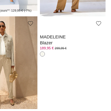
 jours**: 129,95 €
(-7%)
Meilleur prix sous 30 jours**: 109,95 €
(-27%)
MADELEINE
Blazer
189,95 €
299,95 €
 jours**: 209,95 €
(-28%)