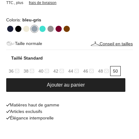
TTC.
,
plus
frais de livraison
Coloris:
bleu-gris
Taille normale
Conseil en tailles
Taillé Standard
36
38
40
42
44
46
48
50
Ajouter au panier
Matières haut de gamme
Articles exclusifs
Élégance intemporelle