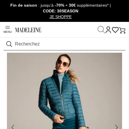
Fin de saison
: jusqu’à
-70%
+
30€
supplémentaires* |
Passer la navigation, aller au contenu
CODE: 30SEASON
JE SHOPPE
MENU
Maison
Prêt-à-Porter
Rechercher