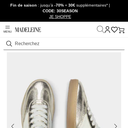
Fin de saison
: jusqu’à
-70%
+
30€
supplémentaires* |
Passer la navigation, aller au contenu
CODE: 30SEASON
JE SHOPPE
MENU
Maison
Chaussures & Accessoires
Chaussures
Sneakers
Rechercher