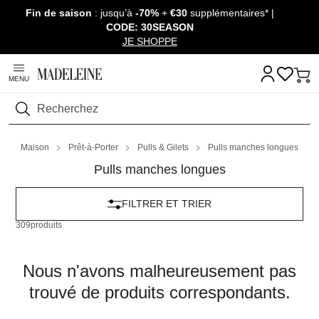
Fin de saison
: jusqu’à
-70%
+
€30
supplémentaires* |
Passer la navigation, aller au contenu
CODE: 30SEASON
JE SHOPPE
MENU
Rechercher
Maison
Prêt-à-Porter
Pulls & Gilets
Pulls manches longues
Pulls manches longues
FILTRER ET TRIER
309
produits
Nous n'avons malheureusement pas
trouvé de produits correspondants.