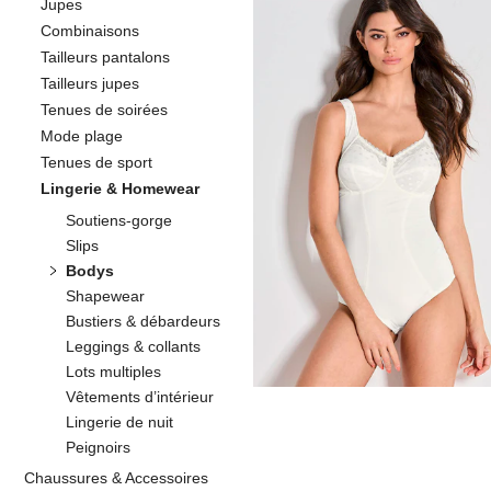
Jupes
Combinaisons
Tailleurs pantalons
ANITA
Tailleurs jupes
Body modelant sans armat
Tenues de soirées
79,96 €
99,95 €
Mode plage
Tenues de sport
Lingerie & Homewear
Soutiens-gorge
Slips
Bodys
Shapewear
Bustiers & débardeurs
Leggings & collants
Lots multiples
Vêtements d’intérieur
Lingerie de nuit
Peignoirs
Chaussures & Accessoires