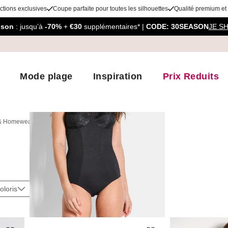
ctions exclusives
Coupe parfaite pour toutes les silhouettes
Qualité premium et
aison
: jusqu’à
-70%
+
€30
supplémentaires* |
CODE: 30SEASON
JE S
Mode plage
Inspiration
Prix Reduits
 & Homewear
Bodys
oloris
Taille