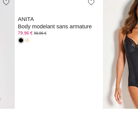
ANITA
ROSA FAIA
ure
Body modelant sans armature
79,96 €
99,95 €
99,95 €