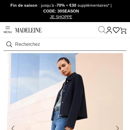
Fin de saison
: jusqu’à
-70%
+
€30
supplémentaires* |
Passer la navigation, aller au contenu
CODE: 30SEASON
JE SHOPPE
MENU
Maison
Prêt-à-Porter
Pantalons
Jeans
Rechercher