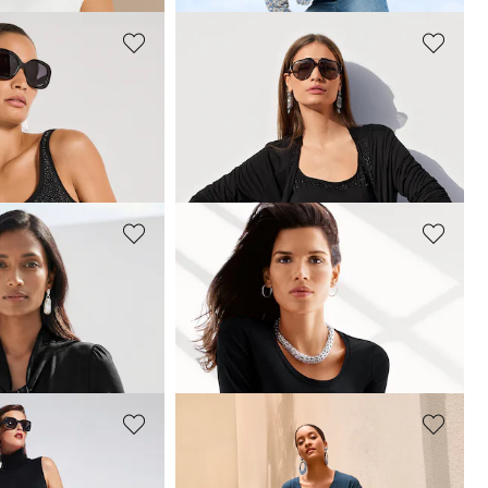
MADELEINE
Veste chemise
139,95 €
MADELEINE
vallière
T-shirt à manches mi-longues
59,95 €
oloris
+6 Coloris
MADELEINE