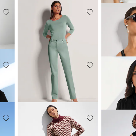
MADELEINE
MADELEINE
Blouse en soie avec empiècements en maille côtelée
Pantalon palazzo ample
Top
169,95 €
89,95 €
MADELEINE
MADELEINE
le
Jupe ornée de dentelle
T-shirt à col la
209,95 €
69,95 €
+1 C
MADELEINE
MADELEINE