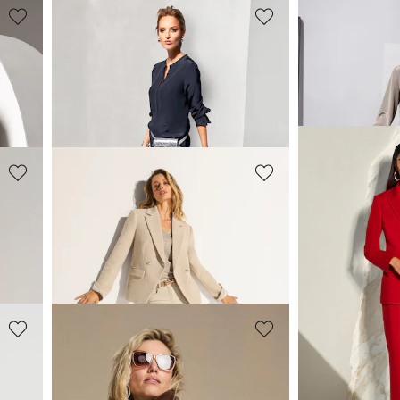
MADELEINE
MADELEINE
 col
Pantalon stretch coupe ajustée
Pantalon stre
139,95 €
139,95 €
+5 Coloris
+5 C
MADELEINE
MADELEINE
Pull court ample en mélange de cachemire
Jean avec franges fines au bas des jambes
119,95 €
119,95 €
+21 Coloris
+21 
MADELEINE
MADELEINE
Pull en cachemire avec détails côtelés
Veste. Cuir nappa d'agneau
Pantalon