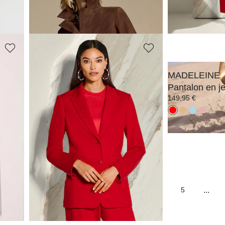
639,95 €
149,95 €
MADELEINE
MADELEINE
Robe fourreau avec encolure bateau et manches courtes
Blazer long avec col à revers
279,95 €
149,95 €
...
1
2
3
4
5