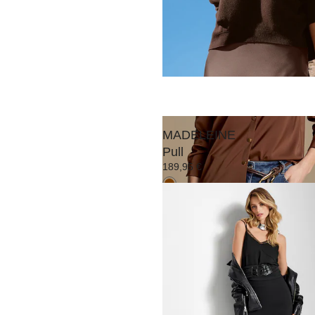
MADELEINE
Chemisier
169,95 €
MADELEINE
Pull
189,95 €
MADELEINE
Blazer
239,95 €