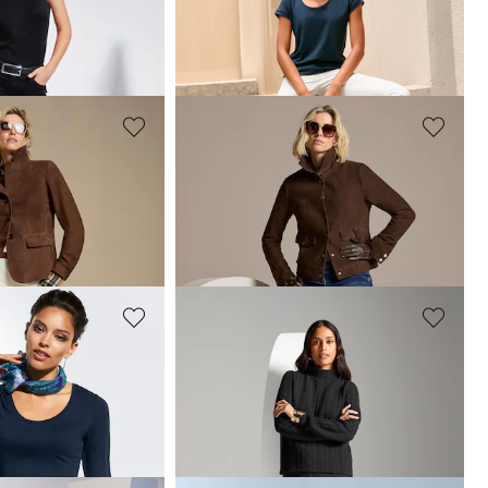
Jean M jambe droite avec imprimé logo
T-shirt à col rond
59,95 €
Coloris
+5 Coloris
MADELEINE
ccourci
Jean barrel raccourci
139,95 €
MADELEINE
ches mi-longues
Pantalon stretch coupe ajustée
139,95 €
oloris
+5 Coloris