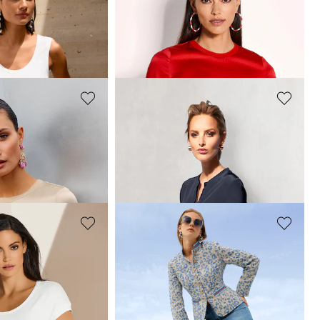
MADELEINE
Blouse en soie avec empiècements en maille côtelée
149,95 €
oloris
+1 Coloris
MADELEINE
Blouse en soie avec empiècements en maille côtelée
Blouse longue en soie sans col
239,95 €
oloris
+2 Coloris
MADELEINE
ond
Jean cinq poches coupe slim
139,95 €
oloris