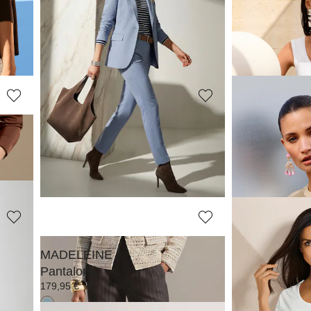
MADELEINE
MADELEINE
T-shirt en jersey à petites manches
Débardeur
59,95 €
49,95 €
+3 C
MADELEINE
MADELEINE
T-shirt à col lavallière
69,95 €
149,95 €
+1 Coloris
+1 C
MADELEINE
MADELEINE
Pantalon
T-shirt à col r
179,95 €
59,95 €
+5 C