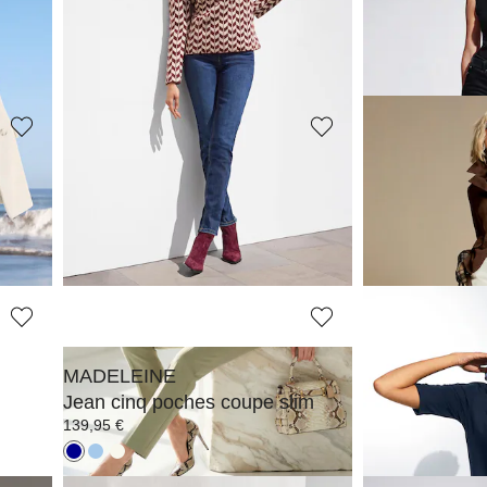
Jean M jambe droite avec imprimé logo
Jean M jambe droite avec imprimé logo
109,95 €
109,95 €
+15 Coloris
+15 
MADELEINE
MADELEINE
Pantalon
Jean barrel ra
169,95 €
139,95 €
MADELEINE
MADELEINE
Jean cinq poches coupe slim
T-shirt à man
139,95 €
59,95 €
+6 C