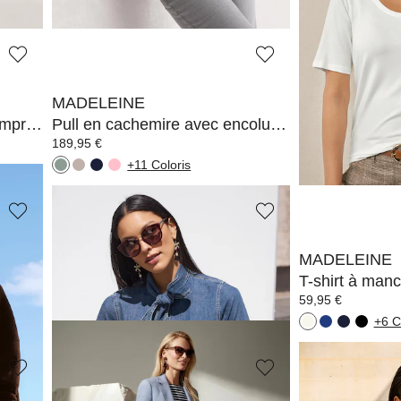
+15 Coloris
+15 
MADELEINE
MADELEINE
Jean M jambe droite avec imprimé logo
Pull en cachemire avec encolure bateau
189,95 €
189,95 €
+11 Coloris
+11 
MADELEINE
MADELEINE
Chemisier en denim à col lavallière
T-shirt à man
139,95 €
59,95 €
+6 C