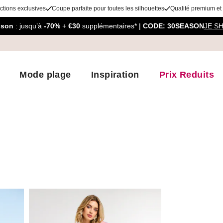
ctions exclusives
Coupe parfaite pour toutes les silhouettes
Qualité premium et
aison
: jusqu’à
-70%
+
€30
supplémentaires* |
CODE: 30SEASON
JE S
Mode plage
Inspiration
Prix Reduits