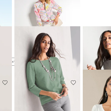
s
Prix
MADELEINE
MADELEINE
Jean M jambe droite avec imprimé logo
109,95 €
109,95 €