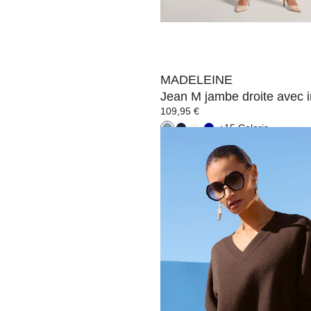
MADELEINE
109,95 €
+15 Coloris
MADELEINE
Ceinture en cuir élégante
109,95 €