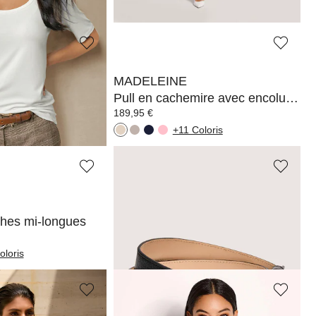
Coloris
+15 Coloris
MADELEINE
Pull en cachemire avec encolure bateau
Pull en cachemire avec encolure bateau
189,95 €
Coloris
+11 Coloris
MADELEINE
ches mi-longues
Ceinture en cuir élégante
109,95 €
oloris