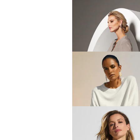
MADELEINE
Blouse longue en soie sans
239,95 €
+2 Coloris
MADELEINE
229,95 €
+2 Coloris
MADELEINE