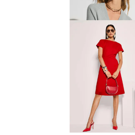
209,95 €
+5 Coloris
MADELEINE
229,95 €