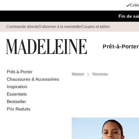
Colle
Passer la navigation, aller au contenu
Fin de s
Commande directe
S’abonner à la newsletter
Coupes et tailles
Prêt-à-Porter
Prêt-à-Porter
Maison
Nouveau
Chaussures & Accessoires
Inspiration
Essentiels
Bestseller
Prix Reduits