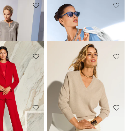
MADELEINE
tch coupe ajustée
Pull en coton
109,95 €
oloris
+2 Coloris
MADELEINE
Jean avec franges fines au bas des jambes
Blazer
199,95 €
Coloris
MADELEINE
T-shirt orné de strass