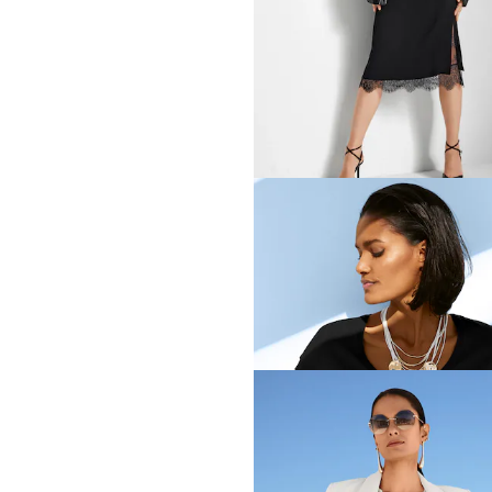
MADELEINE
149,95 €
+1 Coloris
MADELEINE
Caraco élégant avec dentel
149,95 €
MADELEINE