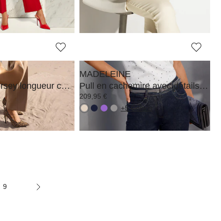
119,95 €
MADELEINE
Pantalon en jersey longueur chevilles, avec plis marqués
Pull en cachemire avec détails côtelés
209,95 €
+5 Coloris
9