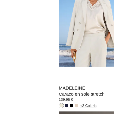
109,95 €
+15 Coloris
MADELEINE
T-shirt à col rond
59,95 €
+5 Coloris
MADELEINE
Caraco en soie stretch
139,95 €
+2 Coloris