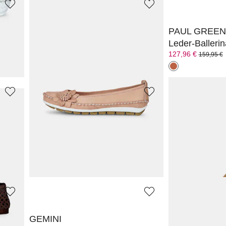
GEMINI
PAUL GREEN
er
Peeptoe-Ballerina aus Leder
Leder-Balleri
39,96 €
127,96 €
49,95 €
159,95 €
ALMA EN PENA
VANYA
Ballerina aus Leder mit Blumenornament
Ballerinas aus Netz mit Schmucksteinen
111,96 €
119,96 €
139,95 €
149,95 €
GEMINI
PAUL GREEN