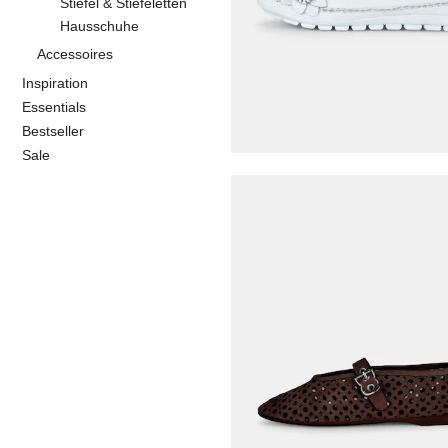
Stiefel & Stiefeletten
Hausschuhe
Accessoires
GEMINI
Inspiration
Peeptoe-Ballerina aus Led
Essentials
49,95 €
Bestseller
Sale
GEMINI
39,96 €
49,95 €
30-Tage-Bestpreis**: 49,95 €
(-20%)
PAUL GREEN