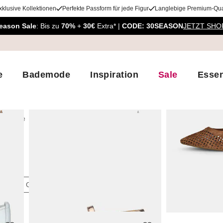
xklusive Kollektionen
Perfekte Passform für jede Figur
Langlebige Premium-Qual
eason Sale
: Bis zu
70%
+
30€
Extra* |
CODE: 30SEASON
JETZT SHO
e
Bademode
Inspiration
Sale
Essen
Schuhe
Ballerinas
l
ben
Größen