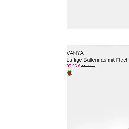
119,96 €
149,95 €
VANYA
Luftige Ballerinas mit Flec
95,96 €
119,95 €
PETER KAISER
135,96 €
169,95 €