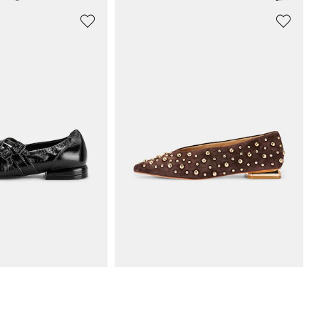
 CIEL
ALMA EN PENA
Ballerinas mit überkreuzten Riemchen
Ballerinas aus Leder mit goldfarbenen Nieten
149,95 €