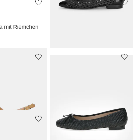
VANYA
na mit Riemchen
Ballerinas aus samtigem Leder
79,96 €
99,95 €
PAUL GREEN
Slingback-Ballerina mit goldfarbenen Nieten
Geflochtene Ballerinas mit Spitze aus Leder
119,96 €
149,95 €
PAUL GREEN