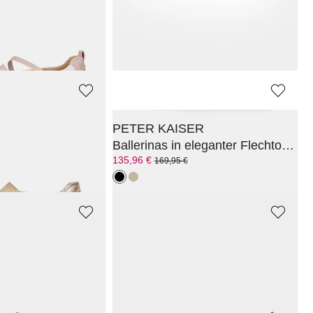
Sportiver Leder-Ballerina in Two-Tone-Optik
Leder-Ballerina mit Details im Animal-Print
127,96 €
159,95 €
30-Tage-Bestpreis**: 159,95 €
(-20%)
PETER KAISER
Perforierte Ballerinas mit Klettverschluss
Ballerinas in eleganter Flechtoptik
135,96 €
169,95 €
VANYA
Wildleder-Ballerina mit Riemchen in Lackoptik
Ballerina mit Polka Dots
127,96 €
159,95 €