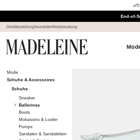
E
Überspringe Navigation, direkt zum Content
End-of-S
Direktbestellung
Newsletter
Modeberatung
Mod
Mode
Startseite
Schuhe & Accessoires
Schuhe & Accessoires
Ballerinas
Schuhe
24
Artike
Sneaker
Ballerinas
Boots
Sortieren
Sale
Far
Mokassins & Loafer
Pumps
Sandalen & Sandaletten