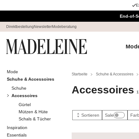
E
Überspringe Navigation, direkt zum Content
End-of-S
Direktbestellung
Newsletter
Modeberatung
Mod
Mode
Startseite
Schuhe & Accessoires
Schuhe & Accessoires
Accessoires
Schuhe
1
Accessoires
Gürtel
Mützen & Hüte
Sortieren
Sale
Far
Schals & Tücher
Inspiration
Essentials