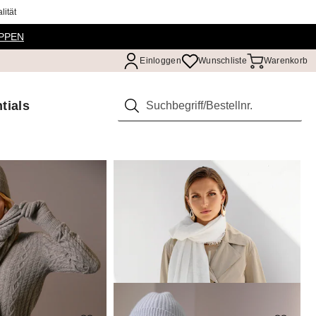
ität
PPEN
Einloggen
Wunschliste
Warenkorb
tials
Suchen