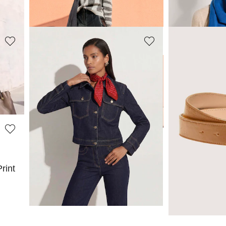
127,96 €
29,95 €
159,95 €
39,95 €
MADELEINE
MADELEINE
Tuch mit Punktemuster
Eleganter Led
39,95 €
89,95 €
rint