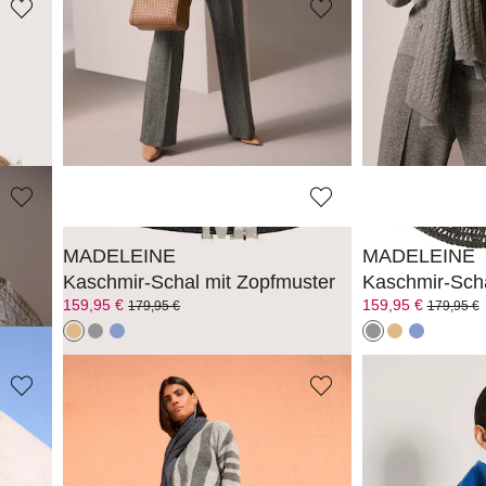
MADELEINE
SEEBERGER
Eleganter Ledergürtel
Sommerhut au
89,95 €
49,95 €
MADELEINE
MADELEINE
Kaschmir-Set aus Mütze und Handschuhen
Kaschmir-Schal mit Zopfmuster
Kaschmir-Scha
159,95 €
159,95 €
179,95 €
179,95 €
MADELEINE
V. FRAAS
Kaschmir-Schal
Schal mit Fra