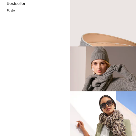
Bestseller
Sale
MADELEINE
Eleganter Ledergürtel
89,95 €
MADELEINE
77,97 €
129,95 €
MADELEINE
Kaschmir-Schal