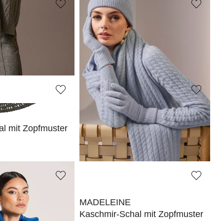
MADELEINE
s Papierstroh
Kaschmir-Set aus Mütze und Handschuhen
77,97 €
129,95 €
MADELEINE
l mit Zopfmuster
Kaschmir-Schal
159,95 €
MADELEINE
nsen
Kaschmir-Schal mit Zopfmuster