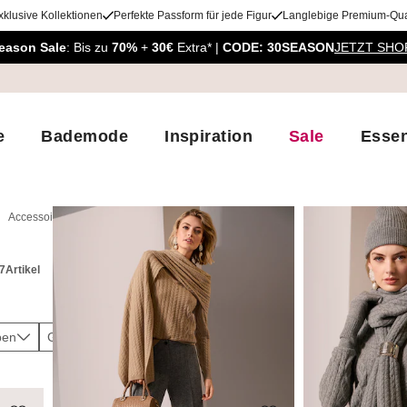
xklusive Kollektionen
Perfekte Passform für jede Figur
Langlebige Premium-Qual
eason Sale
: Bis zu
70%
+
30€
Extra* |
CODE: 30SEASON
JETZT SHO
e
Bademode
Inspiration
Sale
Essen
Accessoires
7
Artikel
ben
Größen