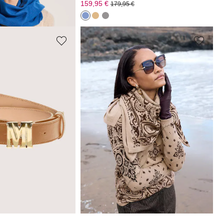
159,95 €
179,95 €
MADELEINE
ergürtel
Kaschmirschal mit Paisleyprint
189,95 €