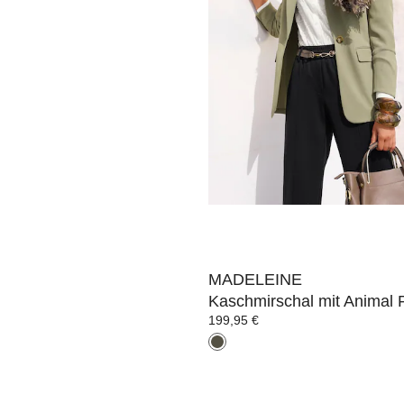
97,47 €
149,95 €
MADELEINE
Kaschmir-Schal
119,96 €
149,95 €
MADELEINE
Kaschmirschal mit Animal P
199,95 €