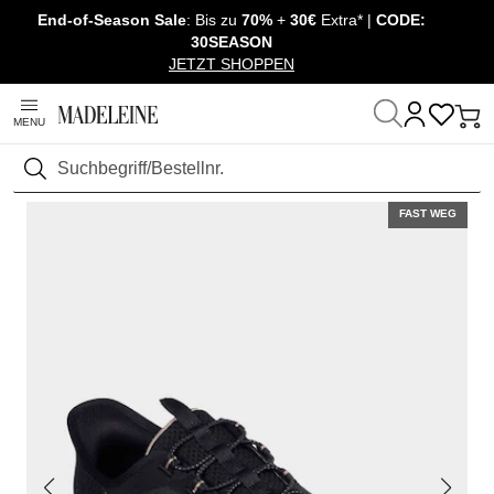
End-of-Season Sale
: Bis zu
70%
+
30€
Extra* |
CODE:
Überspringe Navigation, direkt zum Content
30SEASON
JETZT SHOPPEN
MENU
Startseite
Schuhe & Accessoires
Schuhe
Sneaker
Suchen
FAST WEG