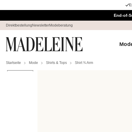
E
Überspringe Navigation, direkt zum Content
End-of-S
Direktbestellung
Newsletter
Modeberatung
Mod
Startseite
Mode
Shirts & Tops
Shirt ¾ Arm