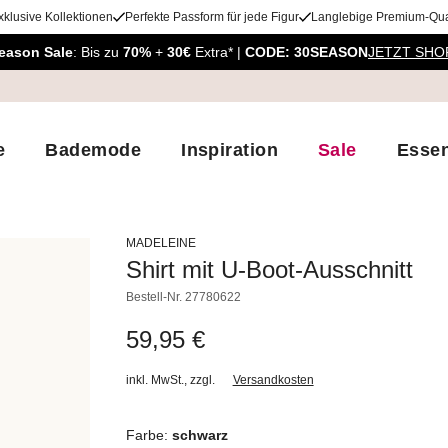
xklusive Kollektionen
Perfekte Passform für jede Figur
Langlebige Premium-Qual
eason Sale
: Bis zu
70%
+
30€
Extra* |
CODE: 30SEASON
JETZT SHO
e
Bademode
Inspiration
Sale
Essen
MADELEINE
Shirt mit U-Boot-Ausschnitt
Bestell-Nr.
27780622
59,95 €
inkl. MwSt.
,
zzgl.
Versandkosten
Farbe:
schwarz