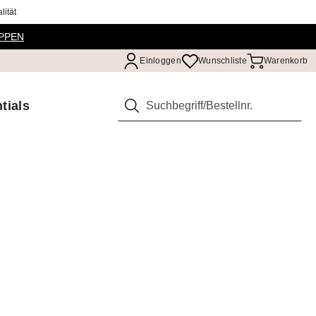
ität
PPEN
Einloggen
Wunschliste
Warenkorb
tials
Suchen