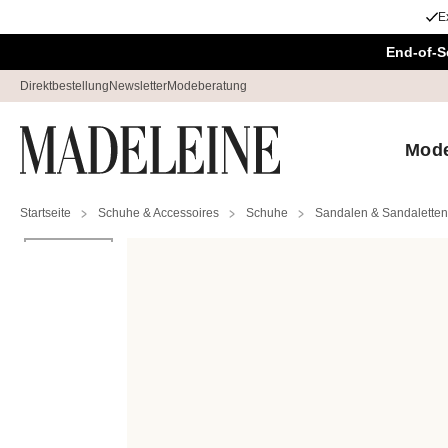
E
Überspringe Navigation, direkt zum Content
End-of-S
Direktbestellung
Newsletter
Modeberatung
Mod
Startseite
Schuhe & Accessoires
Schuhe
Sandalen & Sandaletten