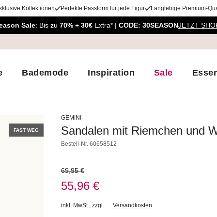
xklusive Kollektionen
Perfekte Passform für jede Figur
Langlebige Premium-Qual
eason Sale
: Bis zu
70%
+
30€
Extra* |
CODE: 30SEASON
JETZT SHO
e
Bademode
Inspiration
Sale
Essen
GEMINI
Sandalen mit Riemchen und Wi
FAST WEG
Bestell-Nr.
60658512
69,95 €
55,96 €
inkl. MwSt.
,
zzgl.
Versandkosten