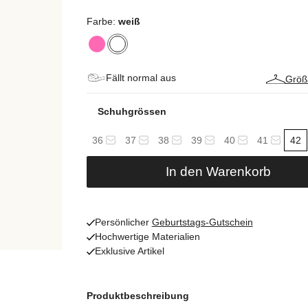
Farbe:
weiß
Fällt normal aus
Größ
Schuhgrössen
36
37
38
39
40
41
42
In den Warenkorb
Persönlicher
Geburtstags-Gutschein
Hochwertige Materialien
Exklusive Artikel
Produktbeschreibung