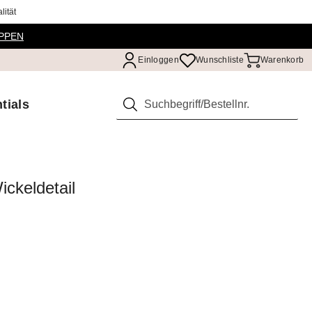
ität
PPEN
Einloggen
Wunschliste
Warenkorb
tials
Suchen
ckeldetail