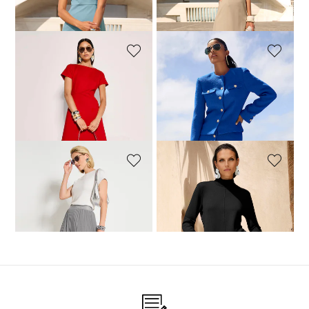
30-Tage-Bestpreis**: 139,00 €
(-7%)
30-Tage-Bestpreis**: 139,00 €
(-7%)
MADELEINE
MADELEINE
Etuikleid mit U-Bootausschnitt und kurzen Ärmeln
Schlanker Bleistift-Rock mit Glanz-Akzenten
189,95 €
99,95 €
149,95 €
30-Tage-Bestpreis**: 109,95 €
(-9%)
MADELEINE
MADELEINE
Faltenrock zum Schlüpfen
Stehkragen-Kleid in H-Linie
119,00 €
169,95 €
189,95 €