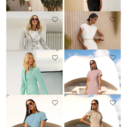
+1 Farbe
30-Tage-Bestpreis**: 89,95 €
(-22%)
30-Tage-Bestpreis**: 99,95 €
(-40%)
MADELEINE
MADELEINE
Bleistiftrock aus Tweed-Bouclé mit Pailletten
Schlanker Rock mit rückseitigem Reißverschluss
109,95 €
149,95 €
79,00 €
99,95 €
MADELEINE
MADELEINE
Bleistiftrock in Tweed-Optik mit Pailletten
Etuikleid mit U-Bootausschnitt und kurzen Ärmeln
79,95 €
119,95 €
129,00 €
189,95 €
30-Tage-Bestpreis**: 84,95 €
(-5%)
30-Tage-Bestpreis**: 139,00 €
(-7%)
MADELEINE
MADELEINE
Etuikleid mit U-Bootausschnitt und kurzen Ärmeln
Etuikleid mit U-Bootausschnitt und kurzen Ärmeln
129,00 €
189,95 €
129,00 €
189,95 €