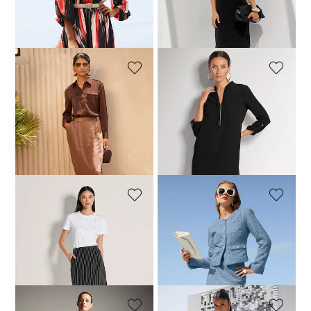
30-Tage-Bestpreis**: 149,95 €
30-Tage-Bestpreis**: 79,95 €
(-25%)
(-20%)
MADELEINE
MADELEINE
Fließender Satinrock in modischer Länge
Kleid mit Taschen
39,95 €
149,95 €
89,95 €
179,95 €
30-Tage-Bestpreis**: 69,95 €
(-42%)
30-Tage-Bestpreis**: 139,95 €
(-35%)
MADELEINE
MADELEINE
Bleistiftrock mit Nadelstreifen
Bleistiftrock in Bouclé-Qualität
44,95 €
119,95 €
69,95 €
139,95 €
30-Tage-Bestpreis**: 69,95 €
(-35%)
30-Tage-Bestpreis**: 99,95 €
(-30%)