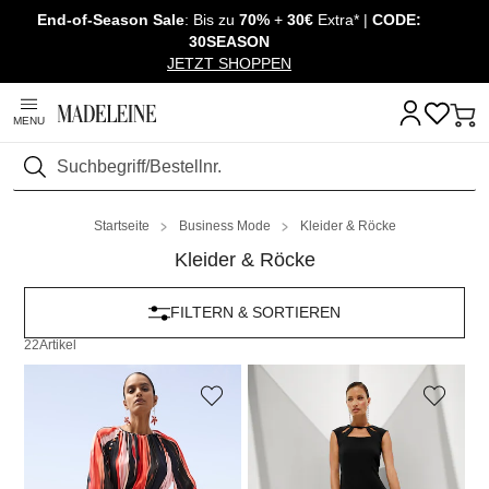
End-of-Season Sale
: Bis zu
70%
+
30€
Extra* |
CODE:
Überspringe Navigation, direkt zum Content
30SEASON
JETZT SHOPPEN
MENU
Suchen
Startseite
Business Mode
Kleider & Röcke
Kleider & Röcke
FILTERN & SORTIEREN
22
Artikel
MADELEINE
MADELEINE
Tailliertes Midi-Kleid
Ärmelloses Etuikleid mit Cut-Outs
119,95 €
199,95 €
59,95 €
129,95 €