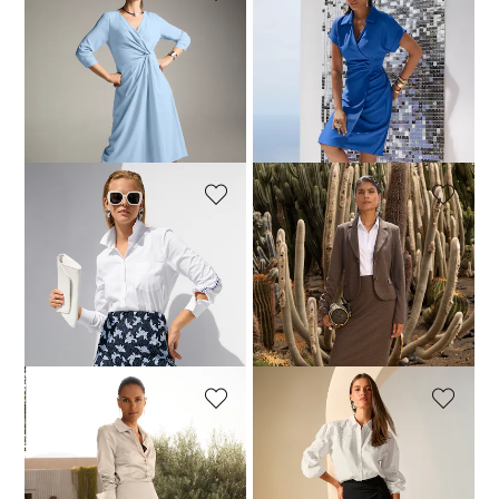
MADELEINE
MADELEINE
Elegantes Kleid in Wickeloptik
Kleid in Wickel-Optik
74,95 €
249,95 €
69,95 €
139,95 €
30-Tage-Bestpreis**: 109,95 €
30-Tage-Bestpreis**: 139,95 €
(-31%)
(-50%)
MADELEINE
MADELEINE
Eleganter Spitzenrock
Langer Jerseyrock zum Schlüpfen
89,95 €
179,95 €
79,95 €
149,95 €
30-Tage-Bestpreis**: 159,95 €
30-Tage-Bestpreis**: 99,95 €
(-20%)
(-43%)
MADELEINE
MADELEINE
Eleganter Satinrock in Midi-Länge
Jerseyrock in Wickeloptik mit Knotenelement
69,95 €
129,95 €
59,95 €
129,95 €