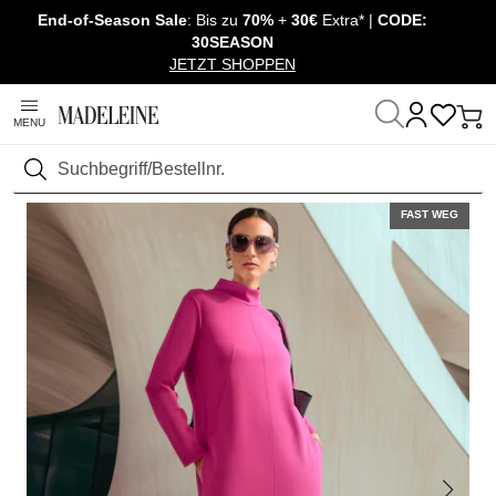
End-of-Season Sale
: Bis zu
70%
+
30€
Extra* |
CODE:
Überspringe Navigation, direkt zum Content
30SEASON
JETZT SHOPPEN
MENU
Startseite
Mode
Kleider
Jerseykleider
Suchen
FAST WEG