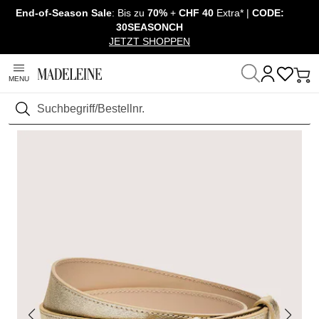
End-of-Season Sale
: Bis zu
70%
+
CHF 40
Extra* |
CODE:
Navigation überspringen, direkt zum Inhalt
30SEASONCH
JETZT SHOPPEN
MENU
Startseite
Schuhe & Accessoires
Accessoires
Gürtel
Suchen