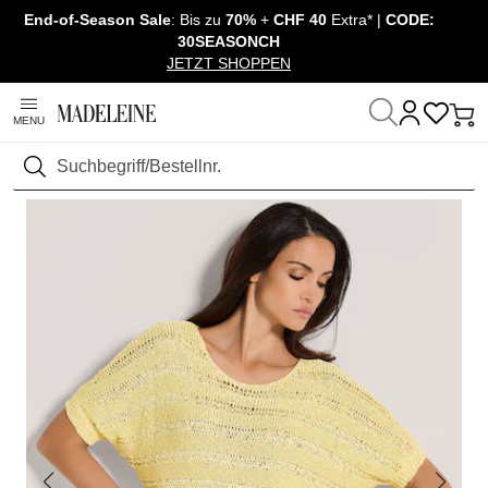
End-of-Season Sale
: Bis zu
70%
+
CHF 40
Extra* |
CODE:
Navigation überspringen, direkt zum Inhalt
30SEASONCH
JETZT SHOPPEN
MENU
Startseite
Mode
Pullover & Strick
Pullover Kurzarm
Suchen