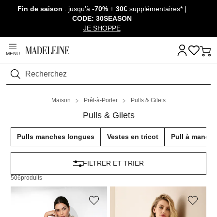
Fin de saison
: jusqu’à
-70%
+
30€
supplémentaires* |
Passer la navigation, aller au contenu
CODE: 30SEASON
JE SHOPPE
MENU
Rechercher
Maison
Prêt-à-Porter
Pulls & Gilets
Pulls & Gilets
Pulls manches longues
Vestes en tricot
Pull à manche
FILTRER ET TRIER
506
produits