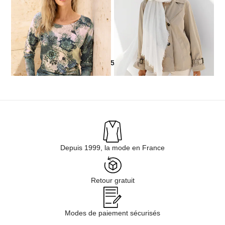
Pull
Écharpe en cachemire
229,95 €
189,95 €
...
...
1
3
4
5
6
7
9
Depuis 1999, la mode en France
Retour gratuit
Modes de paiement sécurisés