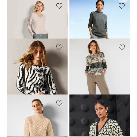
MADELEINE
MADELEINE
Pull en cachemire à col en V
Pull. Pur cachemire
149,95 €
249,95 €
139,95 €
289,95 €
MADELEINE
MADELEINE
Pull
Pull
44,95 €
119,95 €
149,95 €
279,95 €
Meilleur prix sous 30 jours**:
54,95 €
(-18%)
MADELEINE
MADELEINE
Pull. Pure laine vierge
Cardigan
99,98 €
199,95 €
172,46 €
229,95 €