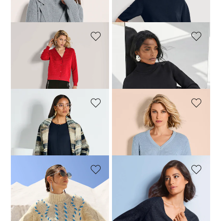
229,95 €
319,95 €
149,95 €
+1 Coloris
+3 Coloris
MADELEINE
MADELEINE
Veste en tricot pur coton
Pull fin près du corps
59,95 €
109,95 €
119,95 €
+7 Coloris
MADELEINE
MADELEINE
Manteau en maille
Pull
349,95 €
599,95 €
139,95 €
MADELEINE
MADELEINE
Pull
Pull en cachemire avec détails côtelés
299,95 €
209,95 €
+5 Coloris