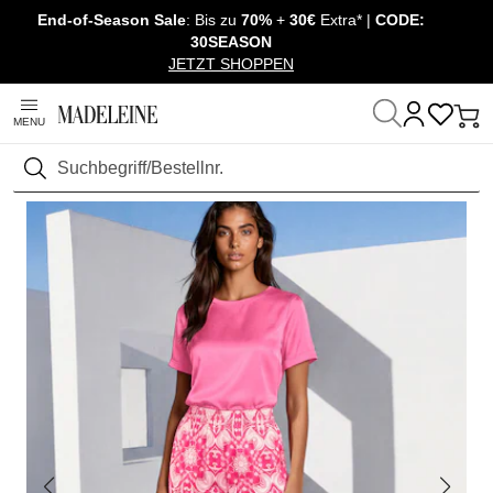
End-of-Season Sale
: Bis zu
70%
+
30€
Extra* |
CODE:
Überspringe Navigation, direkt zum Content
30SEASON
JETZT SHOPPEN
MENU
Startseite
Mode
Hosen
Palazzohosen & Culottes
Suchen