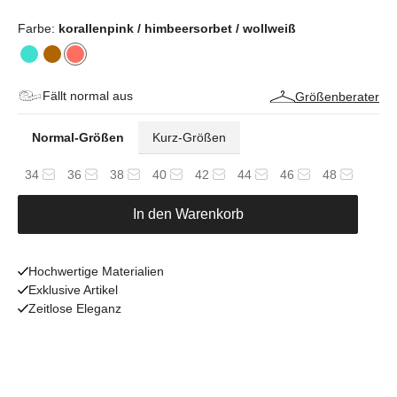
Farbe:
korallenpink / himbeersorbet / wollweiß
Fällt normal aus
Größenberater
Normal-Größen
Kurz-Größen
34
36
38
40
42
44
46
48
In den Warenkorb
Hochwertige Materialien
Exklusive Artikel
Zeitlose Eleganz