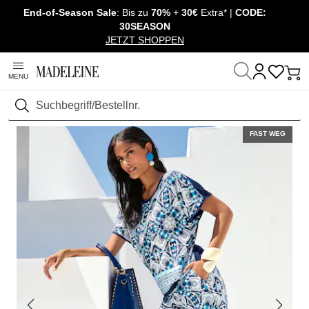
End-of-Season Sale
: Bis zu
70%
+
30€
Extra* |
CODE:
Überspringe Navigation, direkt zum Content
30SEASON
JETZT SHOPPEN
MENU
Startseite
Mode
Suchen
FAST WEG