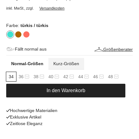
inkl. MwSt.
,
zzgl.
Versandkosten
Farbe:
türkis / türkis
Fällt normal aus
Größenberater
Normal-Größen
Kurz-Größen
34
36
38
40
42
44
46
48
In den Warenkorb
Hochwertige Materialien
Exklusive Artikel
Zeitlose Eleganz