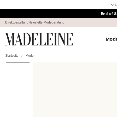
E
Überspringe Navigation, direkt zum Content
End-of-S
Direktbestellung
Newsletter
Modeberatung
Mod
Startseite
Mode