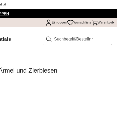
ität
PPEN
Einloggen
Wunschliste
Warenkorb
tials
Suchen
Ärmel und Zierbiesen