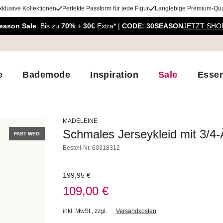
xklusive Kollektionen
Perfekte Passform für jede Figur
Langlebige Premium-Qual
eason Sale
: Bis zu
70%
+
30€
Extra* |
CODE: 30SEASON
JETZT SHO
e
Bademode
Inspiration
Sale
Essen
MADELEINE
Schmales Jerseykleid mit 3/4-
FAST WEG
Bestell-Nr.
60318312
199,95 €
109,00 €
inkl. MwSt.
,
zzgl.
Versandkosten