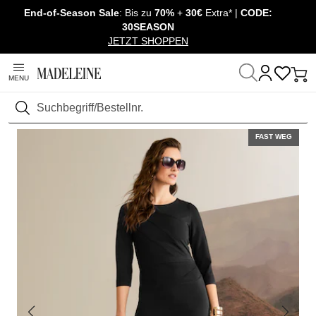
End-of-Season Sale
: Bis zu
70%
+
30€
Extra* |
CODE:
Überspringe Navigation, direkt zum Content
30SEASON
JETZT SHOPPEN
MENU
Startseite
Mode
Suchen
FAST WEG