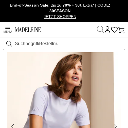
End-of-Season Sale
: Bis zu
70%
+
30€
Extra* |
CODE:
Überspringe Navigation, direkt zum Content
30SEASON
JETZT SHOPPEN
MENU
Startseite
Mode
Suchen