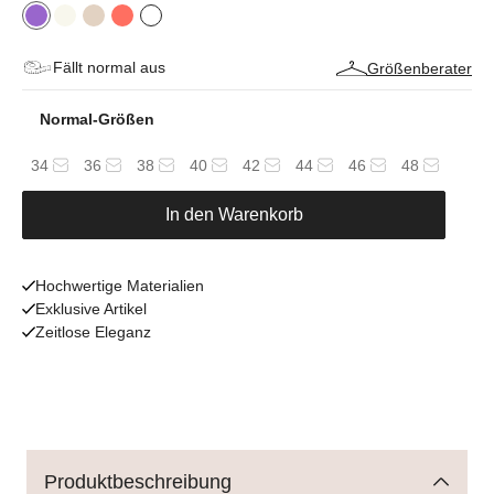
Fällt normal aus
Größenberater
Normal-Größen
34
36
38
40
42
44
46
48
In den Warenkorb
Hochwertige Materialien
Exklusive Artikel
Zeitlose Eleganz
Produktbeschreibung