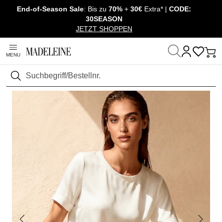
End-of-Season Sale
: Bis zu
70%
+
30€
Extra* |
CODE:
Überspringe Navigation, direkt zum Content
30SEASON
JETZT SHOPPEN
MENU
Startseite
Mode
Shirts & Tops
Shirt kurzarm
Suchen