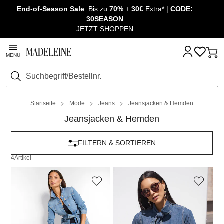
End-of-Season Sale
: Bis zu
70%
+
30€
Extra* |
CODE:
Überspringe Navigation, direkt zum Content
30SEASON
JETZT SHOPPEN
MENU
Suchen
Startseite
Mode
Jeans
Jeansjacken & Hemden
Jeansjacken & Hemden
FILTERN & SORTIEREN
4
Artikel
MADELEINE
MADELEINE
Lange Jeansjacke mit Bindegürtel
Jeansbluse mit Schluppe
69,95 €
139,95 €
119,95 €