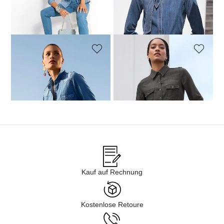
30-Tage-Bestpreis**: 129,95 €
(-46%)
MADELEINE
MADELEINE
Hemdbluse im Denim-Look
Hemdbluse im Denim-Look
139,95 €
139,95 €
Kauf auf Rechnung
Kostenlose Retoure