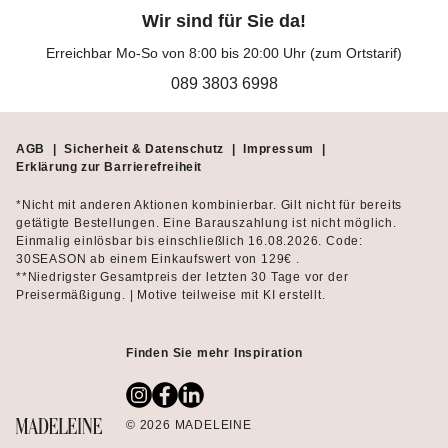
oder beim Restaurantbesuch. Interessante Farbspiele und feine
Wir sind für Sie da!
Materialien treffen hier auf einen schwingenden Schnitt, in dem
Sie eine gute Figur machen. Damit treiben Sie den angesagten
Erreichbar Mo-So von 8:00 bis 20:00 Uhr (zum Ortstarif)
Oversized-Look lässig auf die Spitze.
089 3803 6998
Der richtige Schnitt für Ihren Figurtyp
AGB
|
Sicherheit & Datenschutz
|
Impressum
|
Ponchos und Capes sind meist weit geschnitten und werden
Erklärung zur Barrierefreiheit
daher häufig in Einheitsgröße (One Size) angeboten. Sie
variieren jedoch in der Form ihrer Halsausschnitte und in den
*Nicht mit anderen Aktionen kombinierbar. Gilt nicht für bereits
Längen. Ein länger geschnittenes Cape eignet sich besonders,
getätigte Bestellungen. Eine Barauszahlung ist nicht möglich.
Einmalig einlösbar bis einschließlich 16.08.2026. Code:
wenn Sie groß sind und etwas kräftigere Oberschenkel oder den
30SEASON ab einem Einkaufswert von 129€ .
Bauchbereich geschickt kaschieren möchten.
**Niedrigster Gesamtpreis der letzten 30 Tage vor der
Preisermäßigung. | Motive teilweise mit KI erstellt.
Da ein zu langer Poncho den Körper etwas staucht, sollten eher
kleine Frauen eine der kürzeren Varianten kombinieren. Ein
Finden Sie mehr Inspiration
kurzes Modell, etwa in Schwarz, eignet sich auch, wenn Sie Ihre
schlanken Beine betonen und den Blick von einer etwas
größeren Oberweite ablenken möchten. Ein Poncho mit tiefem
V-Ausschnitt streckt den Oberkörper, während mit lässigem
© 2026 MADELEINE
Rollkragen der Komfort und ein sympathisch-sportlicher Look im