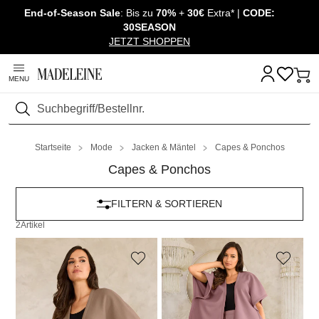
End-of-Season Sale
: Bis zu
70%
+
30€
Extra* |
CODE:
Überspringe Navigation, direkt zum Content
30SEASON
JETZT SHOPPEN
MENU
Suchen
Startseite
Mode
Jacken & Mäntel
Capes & Ponchos
Capes & Ponchos
FILTERN & SORTIEREN
2
Artikel
PLANTIER
PLANTIER
Fleece-Poncho
Fleece-Poncho
39,95 €
39,95 €