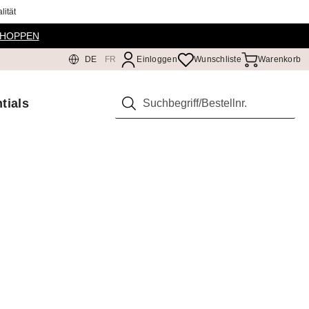
ität
SHOPPEN
DE
FR
Einloggen
Wunschliste
Warenkorb
tials
Suchen