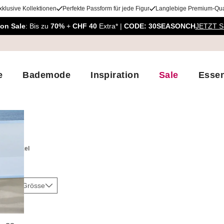
xklusive Kollektionen
Perfekte Passform für jede Figur
Langlebige Premium-Qual
on Sale
: Bis zu
70%
+
CHF 40
Extra* |
CODE: 30SEASONCH
JETZT 
e
Bademode
Inspiration
Sale
Essen
nanzüge
e
1
Artikel
be
Grösse