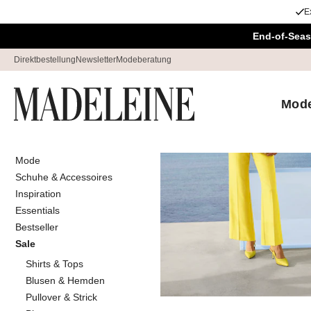
E
Navigation überspringen, direkt zum Inhalt
End-of-Seas
Direktbestellung
Newsletter
Modeberatung
Mod
Mode
Startseite
Sale
Outlet
Hose
Schuhe & Accessoires
Hosenanzüg
Inspiration
Essentials
Bestseller
Sale
Sortieren
Sale
Far
Shirts & Tops
Blusen & Hemden
Pullover & Strick